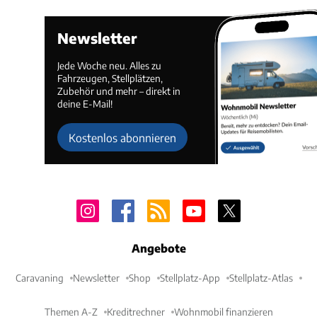
Newsletter
Jede Woche neu. Alles zu
Fahrzeugen, Stellplätzen,
Zubehör und mehr – direkt in
deine E-Mail!
Kostenlos abonnieren
Angebote
Caravaning
Newsletter
Shop
Stellplatz-App
Stellplatz-Atlas
Themen A-Z
Kreditrechner
Wohnmobil finanzieren