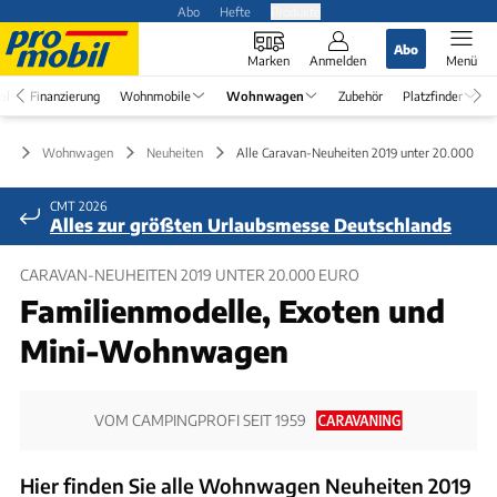
Abo
Hefte
Produkte
Abo
Marken
Anmelden
Menü
el
Finanzierung
Wohnmobile
Wohnwagen
Zubehör
Platzfinder
Wohnwagen
Neuheiten
Alle Caravan-Neuheiten 2019 unter 20.000 Eur
CMT 2026
Alles zur größten Urlaubsmesse Deutschlands
CARAVAN-NEUHEITEN 2019 UNTER 20.000 EURO
Familienmodelle, Exoten und
Mini-Wohnwagen
VOM CAMPINGPROFI SEIT 1959
Hier finden Sie alle Wohnwagen Neuheiten 2019