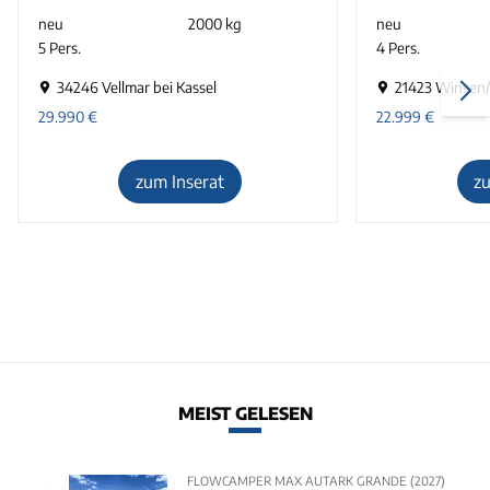
neu
2000 kg
neu
5 Pers.
4 Pers.
34246 Vellmar bei Kassel
21423 Winsen
29.990
€
22.999
€
zum Inserat
z
MEIST GELESEN
FLOWCAMPER MAX AUTARK GRANDE (2027)