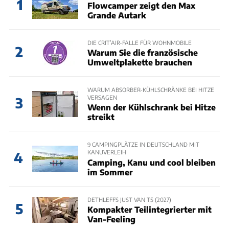
1
Flowcamper zeigt den Max
Grande Autark
DIE CRIT’AIR-FALLE FÜR WOHNMOBILE
2
Warum Sie die französische
Umweltplakette brauchen
WARUM ABSORBER-KÜHLSCHRÄNKE BEI HITZE
VERSAGEN
3
Wenn der Kühlschrank bei Hitze
streikt
9 CAMPINGPLÄTZE IN DEUTSCHLAND MIT
KANUVERLEIH
4
Camping, Kanu und cool bleiben
im Sommer
DETHLEFFS JUST VAN T5 (2027)
5
Kompakter Teilintegrierter mit
Van-Feeling