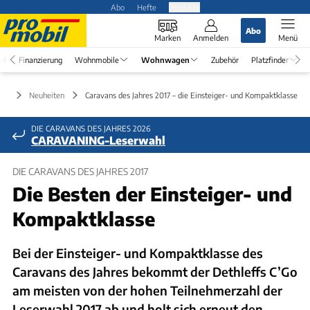
Abo
Hefte
Produkte
Abo
Marken
Anmelden
Menü
el
Finanzierung
Wohnmobile
Wohnwagen
Zubehör
Platzfinder
en
Neuheiten
Caravans des Jahres 2017 – die Einsteiger- und Kompaktklasse
DIE CARAVANS DES JAHRES 2026
CARAVANING-Leserwahl
DIE CARAVANS DES JAHRES 2017
Die Besten der Einsteiger- und
Kompaktklasse
Bei der Einsteiger- und Kompaktklasse des
Caravans des Jahres bekommt der Dethleffs C’Go
am meisten von der hohen Teilnehmerzahl der
Leserwahl 2017 ab und holt sich erneut den