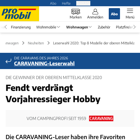
Abo
Hefte
Produkte
Abo
Marken
Anmelden
Menü
ikel
Finanzierung
Wohnmobile
Wohnwagen
Zubehör
Platzfinder
Wohnwagen
Neuheiten
Leserwahl 2020: Top 8 Modelle der oberen Mittelklasse
DIE CARAVANS DES JAHRES 2026
CARAVANING-Leserwahl
DIE GEWINNER DER OBEREN MITTELKLASSE 2020
Fendt verdrängt
Vorjahressieger Hobby
VOM CAMPINGPROFI SEIT 1959
Die CARAVANING-Leser haben ihre Favoriten