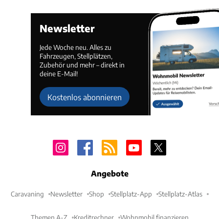
Newsletter
Jede Woche neu. Alles zu
Fahrzeugen, Stellplätzen,
Zubehör und mehr – direkt in
deine E-Mail!
Kostenlos abonnieren
Angebote
Caravaning
Newsletter
Shop
Stellplatz-App
Stellplatz-Atlas
Themen A-Z
Kreditrechner
Wohnmobil finanzieren