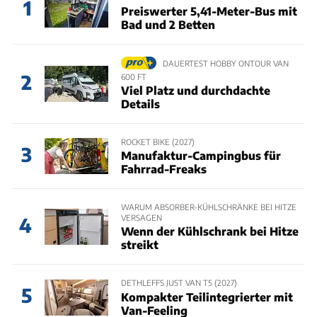
1
Preiswerter 5,41-Meter-Bus mit
Bad und 2 Betten
DAUERTEST HOBBY ONTOUR VAN
2
600 FT
Viel Platz und durchdachte
Details
ROCKET BIKE (2027)
3
Manufaktur-Campingbus für
Fahrrad-Freaks
WARUM ABSORBER-KÜHLSCHRÄNKE BEI HITZE
VERSAGEN
4
Wenn der Kühlschrank bei Hitze
streikt
DETHLEFFS JUST VAN T5 (2027)
5
Kompakter Teilintegrierter mit
Van-Feeling