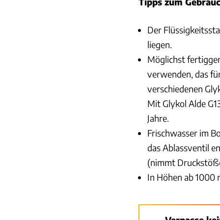
Tipps zum Gebrauc
Der Flüssigkeitsst
liegen.
Möglichst fertiggem
verwenden, das fü
verschiedenen Glyk
Mit Glykol Alde G13
Jahre.
Frischwasser im Bo
das Ablassventil en
(nimmt Druckstöße 
In Höhen ab 1000 m
Verpasse ke