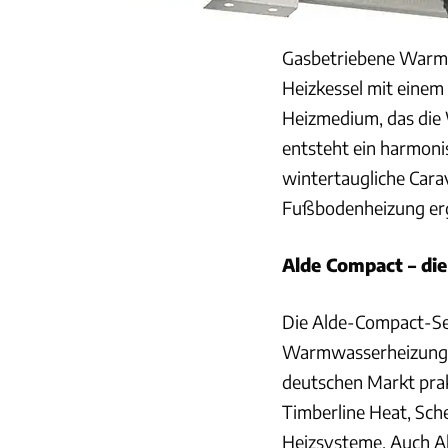
Gasbetriebene Warmw
Heizkessel mit einem 
Heizmedium, das die
entsteht ein harmonis
wintertaugliche Carav
Fußbodenheizung erg
Alde Compact – di
Die Alde-Compact-Ser
Warmwasserheizungen
deutschen Markt prakt
Timberline Heat, Sc
Heizsysteme. Auch Ald