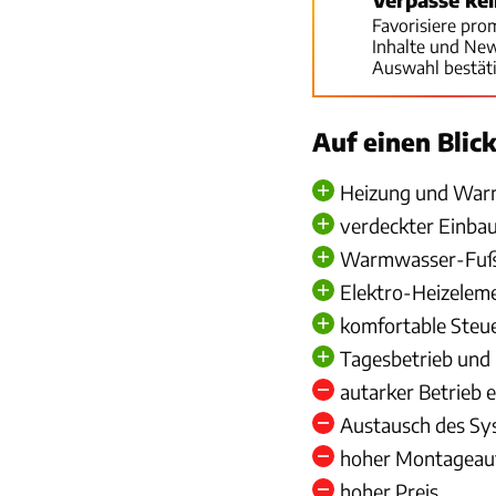
Favorisiere pro
Inhalte und Ne
Auswahl bestät
Auf einen Blic
Heizung und Warm
verdeckter Einbau
Warmwasser-Fußb
Elektro-Heizeleme
komfortable Steu
Tagesbetrieb und
autarker Betrieb 
Austausch des Sys
hoher Montagea
hoher Preis