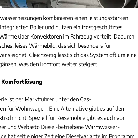
asserheizungen kombinieren einen leistungsstarken
integrierten Boiler und nutzen ein frostgeschütztes
 Wärme über Konvektoren im Fahrzeug verteilt. Dadurch
ches, leises Wärmebild, das sich besonders für
ans eignet. Gleichzeitig lässt sich das System oft um eine
änzen, was den Komfort weiter steigert.
e Komfortlösung
ie ist der Marktführer unter den Gas-
 für Wohnwagen. Eine Alternative gibt es auf dem
isch nicht. Speziell für Reisemobile gibt es auch von
heer und Webasto Diesel-betriebene Warmwasser-
e hat seit einiger Zeit eine Dieselvariante im Programm.