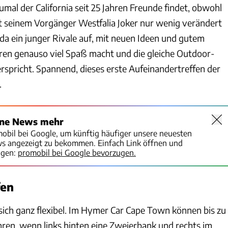
zumal der California seit 25 Jahren Freunde findet, obwohl
eit seinem Vorgänger Westfalia Joker nur wenig verändert
 da ein junger Rivale auf, mit neuen Ideen und gutem
en genauso viel Spaß macht und die gleiche Outdoor-
spricht. Spannend, dieses erste Aufeinandertreffen der
.
ine News mehr
mobil bei Google, um künftig häufiger unsere neuesten
ws angezeigt zu bekommen. Einfach Link öffnen und
igen:
promobil bei Google bevorzugen.
fen
ich ganz flexibel. Im Hymer Car Cape Town können bis zu
ren, wenn links hinten eine Zweierbank und rechts im