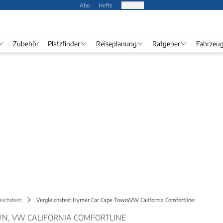
Abo
Hefte
Produkte
Zubehör
Platzfinder
Reiseplanung
Ratgeber
Fahrzeu
eichstest
Vergleichstest Hymer Car Cape Town/VW California Comfortline:
N, VW CALIFORNIA COMFORTLINE