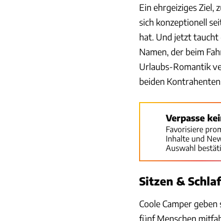
Ein ehrgeiziges Ziel, 
sich konzeptionell s
hat. Und jetzt taucht
Namen, der beim Fahr
Urlaubs-Romantik ver
beiden Kontrahenten
Verpasse ke
Favorisiere pro
Inhalte und Ne
Auswahl bestät
Sitzen & Schla
Coole Camper geben s
fünf Menschen mitfah