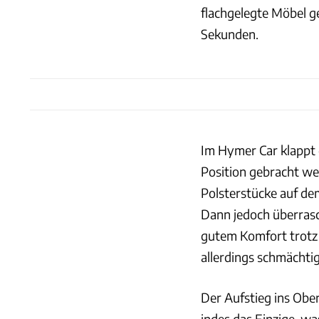
flachgelegte Möbel g
Sekunden.
Im Hymer Car klappt da
Position gebracht we
Polsterstücke auf de
Dann jedoch überrasch
gutem Komfort trotz 
allerdings schmächti
Der Aufstieg ins Obe
indes das Einzige, w