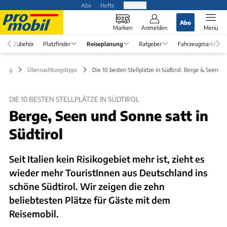
Abo
Hefte
Produkte
Abo
Marken
Anmelden
Menü
Zubehör
Platzfinder
Reiseplanung
Ratgeber
Fahrzeugmarkt
anung
Übernachtungstipps
Die 10 besten Stellplätze in Südtirol: Berge & Seen
DIE 10 BESTEN STELLPLÄTZE IN SÜDTIROL
Berge, Seen und Sonne satt in
Südtirol
Seit Italien kein Risikogebiet mehr ist, zieht es
wieder mehr TouristInnen aus Deutschland ins
schöne Südtirol. Wir zeigen die zehn
beliebtesten Plätze für Gäste mit dem
Reisemobil.