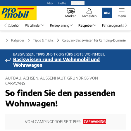
Abo
Hefte
Produkte
Abo
Marken
Anmelden
Menü
Zubehör
Platzfinder
Reiseplanung
Ratgeber
Fahrzeugmarkt
Ratgeber
Tipps & Tricks
Caravan-Basiswissen für Camping-Dummies
BASISWISSEN, TIPPS UND TRICKS FÜRS ERSTE WOHNMOBIL
Basiswissen rund um Wohnmobil und
Wohnwagen
AUFBAU, ACHSEN, AUSSENHAUT, GRUNDRISS VON C
ARAVANS
So finden Sie den passenden
Wohnwagen!
VOM CAMPINGPROFI SEIT 1959