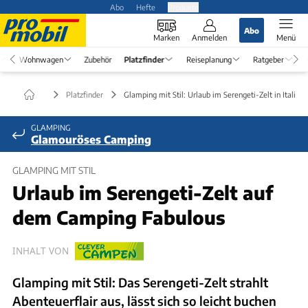
Abo
Hefte
Produkte
Abo
Marken
Anmelden
Menü
Wohnwagen
Zubehör
Platzfinder
Reiseplanung
Ratgeber
Platzfinder
Glamping mit Stil: Urlaub im Serengeti-Zelt in Italien
GLAMPING
Glamouröses Camping
GLAMPING MIT STIL
Urlaub im Serengeti-Zelt auf
dem Camping Fabulous
INHALT VON
Glamping mit Stil: Das Serengeti-Zelt strahlt
Abenteuerflair aus, lässt sich so leicht buchen