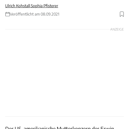
Ulrich Kohstall
,
Sophia Pfisterer
Veröffentlicht am 08.09.2021
Foto: Calvin Mueller
ANZEIGE
Der US-amerikanische Mutterkonzern der Erwin