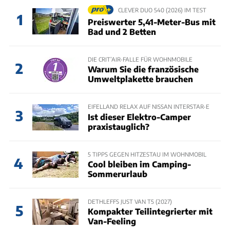
CLEVER DUO 540 (2026) IM TEST
1
Preiswerter 5,41-Meter-Bus mit
Bad und 2 Betten
DIE CRIT’AIR-FALLE FÜR WOHNMOBILE
2
Warum Sie die französische
Umweltplakette brauchen
EIFELLAND RELAX AUF NISSAN INTERSTAR-E
3
Ist dieser Elektro-Camper
praxistauglich?
5 TIPPS GEGEN HITZESTAU IM WOHNMOBIL
4
Cool bleiben im Camping-
Sommerurlaub
DETHLEFFS JUST VAN T5 (2027)
5
Kompakter Teilintegrierter mit
Van-Feeling