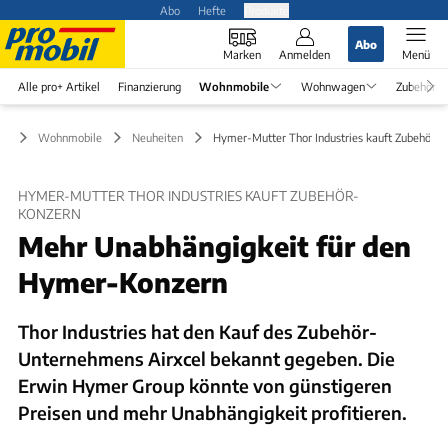
Abo
Hefte
Produkte
Abo
Marken
Anmelden
Menü
Alle pro+ Artikel
Finanzierung
Wohnmobile
Wohnwagen
Zubehör
Wohnmobile
Neuheiten
Hymer-Mutter Thor Industries kauft Zubehör-K
HYMER-MUTTER THOR INDUSTRIES KAUFT ZUBEHÖR-
KONZERN
Mehr Unabhängigkeit für den
Hymer-Konzern
Thor Industries hat den Kauf des Zubehör-
Unternehmens Airxcel bekannt gegeben. Die
Erwin Hymer Group könnte von günstigeren
Preisen und mehr Unabhängigkeit profitieren.