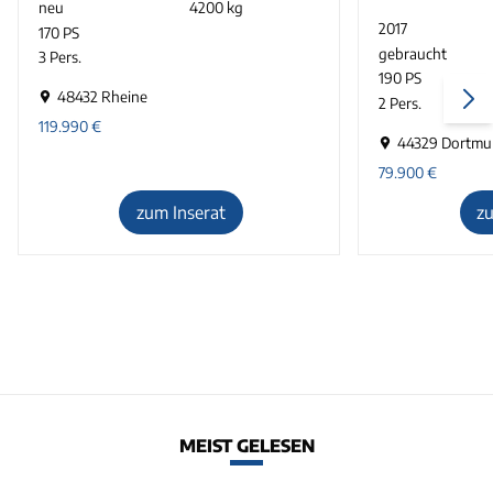
neu
4200 kg
2017
170 PS
gebraucht
3 Pers.
190 PS
48432 Rheine
2 Pers.
119.990
€
44329 Dortm
79.900
€
zum Inserat
z
MEIST GELESEN