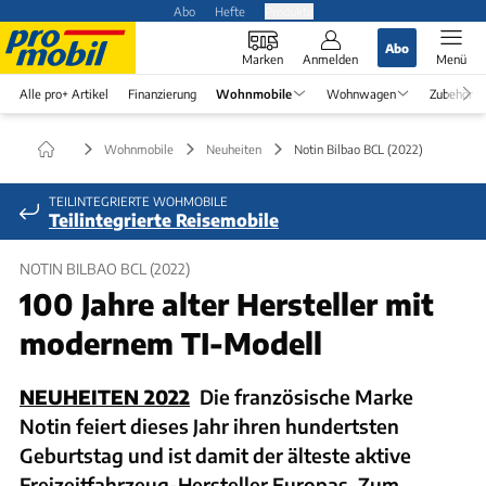
Abo
Hefte
Produkte
Abo
Marken
Anmelden
Menü
Alle pro+ Artikel
Finanzierung
Wohnmobile
Wohnwagen
Zubehör
Wohnmobile
Neuheiten
Notin Bilbao BCL (2022)
TEILINTEGRIERTE WOHMOBILE
Teilintegrierte Reisemobile
NOTIN BILBAO BCL (2022)
100 Jahre alter Hersteller mit
modernem TI-Modell
NEUHEITEN 2022
Die französische Marke
Notin feiert dieses Jahr ihren hundertsten
Geburtstag und ist damit der älteste aktive
Freizeitfahrzeug-Hersteller Europas. Zum