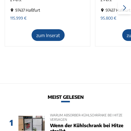
97437 Haßfurt
97437 Haßfurt
115.999
€
95.800
€
zum Inserat
z
MEIST GELESEN
WARUM ABSORBER-KÜHLSCHRÄNKE BEI HITZE
VERSAGEN
1
Wenn der Kühlschrank bei Hitze
streikt