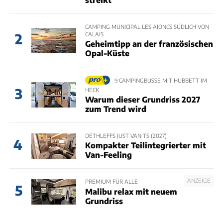
CAMPING MUNICIPAL LES AJONCS SÜDLICH VON
CALAIS
2
Geheimtipp an der französischen
Opal-Küste
9 CAMPINGBUSSE MIT HUBBETT IM
3
HECK
Warum dieser Grundriss 2027
zum Trend wird
DETHLEFFS JUST VAN T5 (2027)
4
Kompakter Teilintegrierter mit
Van-Feeling
ANZEIGE
PREMIUM FÜR ALLE
5
Malibu relax mit neuem
Grundriss