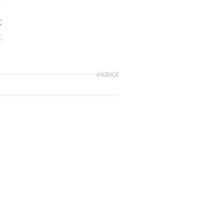
t
t
ANZEIGE