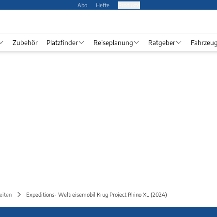
Abo
Hefte
Produkte
Zubehör
Platzfinder
Reiseplanung
Ratgeber
Fahrzeu
eiten
Expeditions- Weltreisemobil Krug Project Rhino XL (2024)