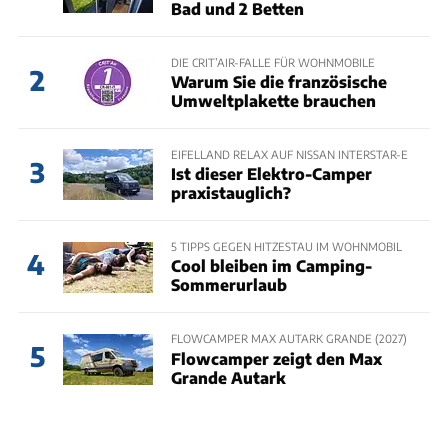
Bad und 2 Betten
DIE CRIT’AIR-FALLE FÜR WOHNMOBILE
2
Warum Sie die französische
Umweltplakette brauchen
EIFELLAND RELAX AUF NISSAN INTERSTAR-E
3
Ist dieser Elektro-Camper
praxistauglich?
5 TIPPS GEGEN HITZESTAU IM WOHNMOBIL
4
Cool bleiben im Camping-
Sommerurlaub
FLOWCAMPER MAX AUTARK GRANDE (2027)
5
Flowcamper zeigt den Max
Grande Autark