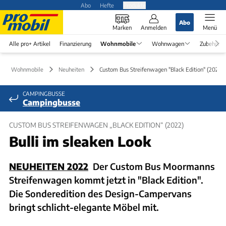
Abo
Hefte
Produkte
Abo
Marken
Anmelden
Menü
Alle pro+ Artikel
Finanzierung
Wohnmobile
Wohnwagen
Zubehör
Wohnmobile
Neuheiten
Custom Bus Streifenwagen "Black Edition" (2022)
CAMPINGBUSSE
Campingbusse
CUSTOM BUS STREIFENWAGEN „BLACK EDITION“ (2022)
Bulli im sleaken Look
NEUHEITEN 2022
Der Custom Bus Moormanns
Streifenwagen kommt jetzt in "Black Edition".
Die Sonderedition des Design-Campervans
bringt schlicht-elegante Möbel mit.