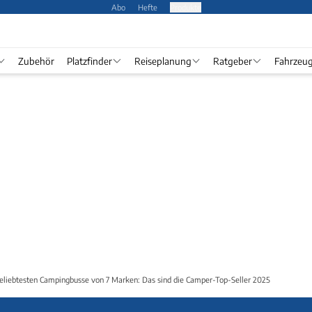
Abo
Hefte
Produkte
Zubehör
Platzfinder
Reiseplanung
Ratgeber
Fahrzeu
eliebtesten Campingbusse von 7 Marken: Das sind die Camper-Top-Seller 2025