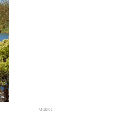
lia
ANZEIGE