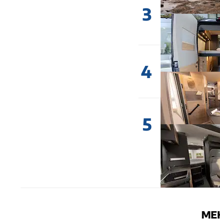
3
4
5
ME