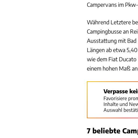
Campervans im Pkw-F
Während Letztere bes
Campingbusse an Reis
Ausstattung mit Bad 
Längen ab etwa 5,40 
wie dem Fiat Ducato 
einem hohen Maß an R
Verpasse ke
Favorisiere pro
Inhalte und Ne
Auswahl bestät
7 beliebte Ca