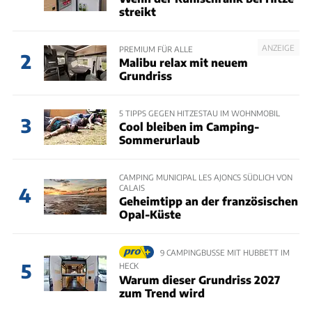
streikt
ANZEIGE
PREMIUM FÜR ALLE
2
Malibu relax mit neuem
Grundriss
5 TIPPS GEGEN HITZESTAU IM WOHNMOBIL
3
Cool bleiben im Camping-
Sommerurlaub
CAMPING MUNICIPAL LES AJONCS SÜDLICH VON
CALAIS
4
Geheimtipp an der französischen
Opal-Küste
9 CAMPINGBUSSE MIT HUBBETT IM
5
HECK
Warum dieser Grundriss 2027
zum Trend wird