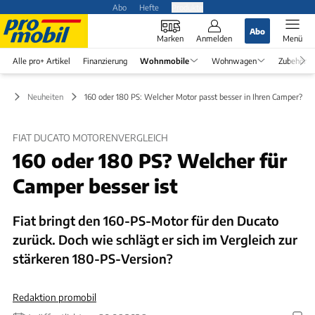
Abo
Hefte
Produkte
Abo
Marken
Anmelden
Menü
Alle pro+ Artikel
Finanzierung
Wohnmobile
Wohnwagen
Zubehör
le
Neuheiten
160 oder 180 PS: Welcher Motor passt besser in Ihren Camper?
FIAT DUCATO MOTORENVERGLEICH
160 oder 180 PS? Welcher für
Camper besser ist
Fiat bringt den 160-PS-Motor für den Ducato
zurück. Doch wie schlägt er sich im Vergleich zur
stärkeren 180-PS-Version?
Redaktion promobil