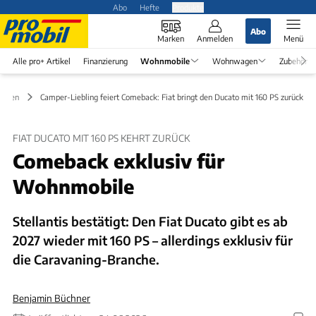
Abo
Hefte
Produkte
Abo
Marken
Anmelden
Menü
Alle pro+ Artikel
Finanzierung
Wohnmobile
Wohnwagen
Zubehör
eiten
Camper-Liebling feiert Comeback: Fiat bringt den Ducato mit 160 PS zurück
FIAT DUCATO MIT 160 PS KEHRT ZURÜCK
Comeback exklusiv für
Wohnmobile
Stellantis bestätigt: Den Fiat Ducato gibt es ab
2027 wieder mit 160 PS – allerdings exklusiv für
die Caravaning-Branche.
Benjamin Büchner