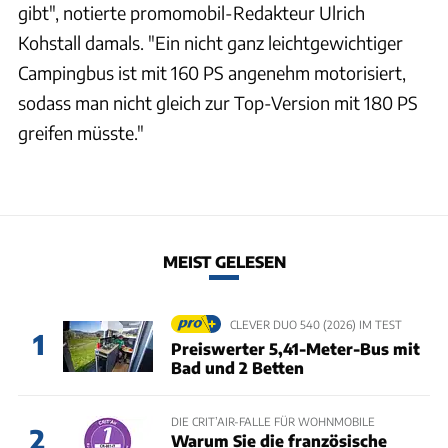
gibt", notierte promomobil-Redakteur Ulrich
Kohstall damals. "Ein nicht ganz leichtgewichtiger
Campingbus ist mit 160 PS angenehm motorisiert,
sodass man nicht gleich zur Top-Version mit 180 PS
greifen müsste."
MEIST GELESEN
CLEVER DUO 540 (2026) IM TEST
1
Preiswerter 5,41-Meter-Bus mit
Bad und 2 Betten
DIE CRIT’AIR-FALLE FÜR WOHNMOBILE
2
Warum Sie die französische