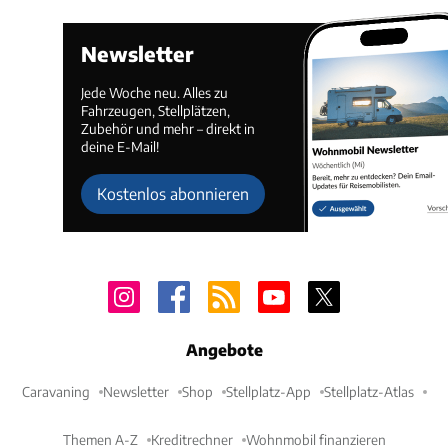
Newsletter
Jede Woche neu. Alles zu
Fahrzeugen, Stellplätzen,
Zubehör und mehr – direkt in
deine E-Mail!
Kostenlos abonnieren
Angebote
Caravaning
Newsletter
Shop
Stellplatz-App
Stellplatz-Atlas
Themen A-Z
Kreditrechner
Wohnmobil finanzieren