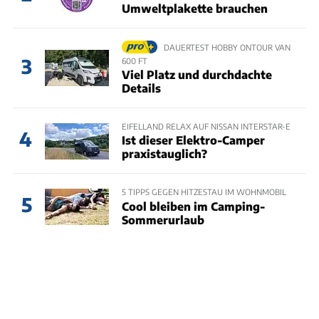
Umweltplakette brauchen
DAUERTEST HOBBY ONTOUR VAN
3
600 FT
Viel Platz und durchdachte
Details
EIFELLAND RELAX AUF NISSAN INTERSTAR-E
4
Ist dieser Elektro-Camper
praxistauglich?
5 TIPPS GEGEN HITZESTAU IM WOHNMOBIL
5
Cool bleiben im Camping-
Sommerurlaub