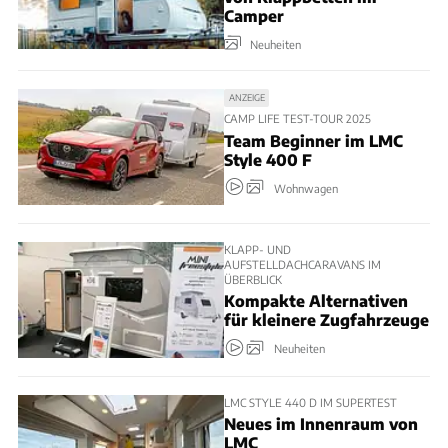
Camper
Neuheiten
ANZEIGE
CAMP LIFE TEST-TOUR 2025
Team Beginner im LMC
Style 400 F
Wohnwagen
KLAPP- UND
AUFSTELLDACHCARAVANS IM
ÜBERBLICK
Kompakte Alternativen
für kleinere Zugfahrzeuge
Neuheiten
LMC STYLE 440 D IM SUPERTEST
Neues im Innenraum von
LMC