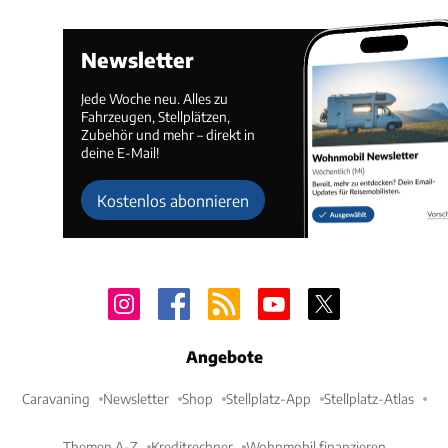
Newsletter
Jede Woche neu. Alles zu
Fahrzeugen, Stellplätzen,
Zubehör und mehr – direkt in
deine E-Mail!
Kostenlos abonnieren
Angebote
Caravaning
Newsletter
Shop
Stellplatz-App
Stellplatz-Atlas
Themen A-Z
Kreditrechner
Wohnmobil finanzieren