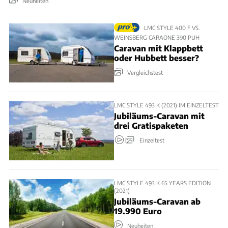
Neuheiten
LMC STYLE 400 F VS.
WEINSBERG CARAONE 390 PUH
Caravan mit Klappbett
oder Hubbett besser?
Vergleichstest
LMC STYLE 493 K (2021) IM EINZELTEST
Jubiläums-Caravan mit
drei Gratispaketen
Einzeltest
LMC STYLE 493 K 65 YEARS EDITION
(2021)
Jubiläums-Caravan ab
19.990 Euro
Neuheiten