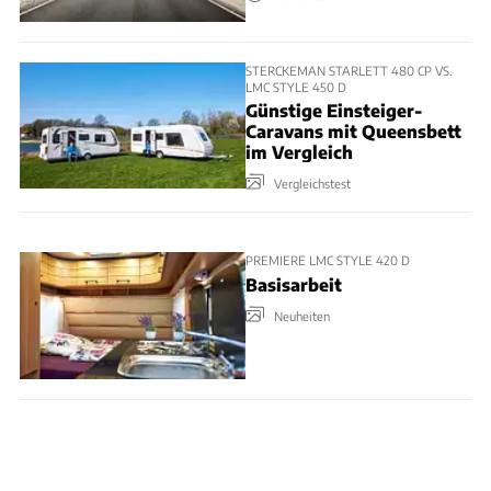
STERCKEMAN STARLETT 480 CP VS.
LMC STYLE 450 D
Günstige Einsteiger-
Caravans mit Queensbett
im Vergleich
Vergleichstest
PREMIERE LMC STYLE 420 D
Basisarbeit
Neuheiten