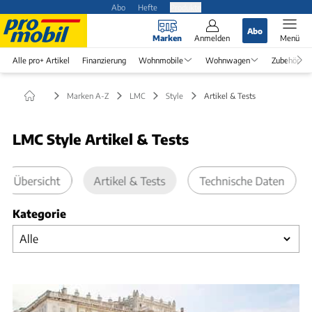
Abo
Hefte
Produkte
Abo
Marken
Anmelden
Menü
Alle pro+ Artikel
Finanzierung
Wohnmobile
Wohnwagen
Zubehör
Marken A-Z
LMC
Style
Artikel & Tests
LMC Style Artikel & Tests
Übersicht
Artikel & Tests
Technische Daten
Kategorie