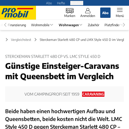
Abo
Hefte
Produkte
Abo
Marken
Anmelden
Menü
el
Finanzierung
Wohnmobile
Wohnwagen
Zubehör
Platzfinder
en
Vergleichstest
Sterckeman Starlett 480 CP und LMX Style 450 D im Vergleic
STERCKEMAN STARLETT 480 CP VS. LMC STYLE 450 D
Günstige Einsteiger-Caravans
mit Queensbett im Vergleich
VOM CAMPINGPROFI SEIT 1959
Beide haben einen hochwertigen Aufbau und
Queensbetten, beide kosten nicht die Welt. LMC
Style 450 D gegen Sterckeman Starlett 480 CP –