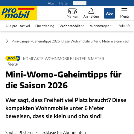
Abo
Hefte
Produkte
Abo
Marken
Anmelden
Menü
Alle pro+ Artikel
Finanzierung
Wohnmobile
Wohnwagen
Zubehör
ng
Mini-Camper-Geheimtipps 2026: Diese Wohnmobile unter 6 Metern eignen sich für
KOMPAKTE WOHNMOBILE UNTER 6 METER
LÄNGE
Mini-Womo-Geheimtipps für
die Saison 2026
Wer sagt, dass Freiheit viel Platz braucht? Diese
kompakten Wohnmobile unter 6 Meter
beweisen, dass sie klein und oho sind!
Sophia Pfisterer
exklusiv für Abonnenten