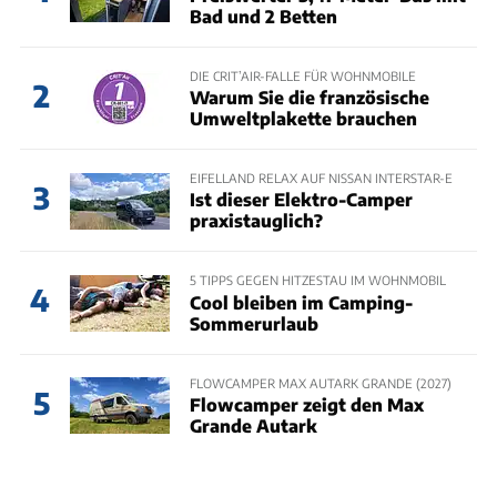
Bad und 2 Betten
DIE CRIT’AIR-FALLE FÜR WOHNMOBILE
2
Warum Sie die französische
Umweltplakette brauchen
EIFELLAND RELAX AUF NISSAN INTERSTAR-E
3
Ist dieser Elektro-Camper
praxistauglich?
5 TIPPS GEGEN HITZESTAU IM WOHNMOBIL
4
Cool bleiben im Camping-
Sommerurlaub
FLOWCAMPER MAX AUTARK GRANDE (2027)
5
Flowcamper zeigt den Max
Grande Autark