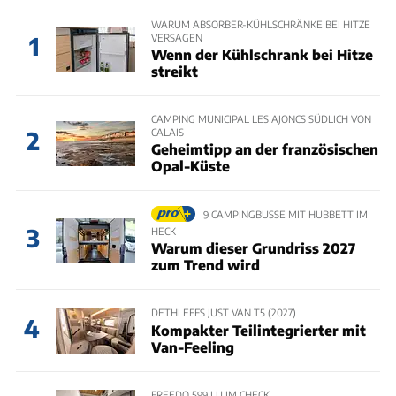
WARUM ABSORBER-KÜHLSCHRÄNKE BEI HITZE
VERSAGEN
1
Wenn der Kühlschrank bei Hitze
streikt
CAMPING MUNICIPAL LES AJONCS SÜDLICH VON
CALAIS
2
Geheimtipp an der französischen
Opal-Küste
9 CAMPINGBUSSE MIT HUBBETT IM
3
HECK
Warum dieser Grundriss 2027
zum Trend wird
DETHLEFFS JUST VAN T5 (2027)
4
Kompakter Teilintegrierter mit
Van-Feeling
FREEDO 599 LU IM CHECK