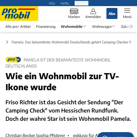
Abo
Hefte
Produkte
Abo
Marken
Anmelden
Menü
Alle pro+ Artikel
Finanzierung
Wohnmobile
Wohnwagen
Zubehör
le
Pamela: Das bekannteste Wohnmobil Deutschlands gehört Camping-Checker Friso 
PAMELA IST DER BEKANNTESTE WOHNMOBIL
DEUTSCHLANDS
Wie ein Wohnmobil zur TV-
Ikone wurde
Friso Richter ist das Gesicht der Sendung "Der
Camping Check" vom Hessischen Rundfunk.
Doch der wahre Star ist sein Wohnmobil Pamela.
Christian Becker
,
Sophia Pfisterer
exklusiv für Abonnenten