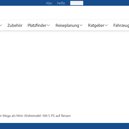
Abo
Hefte
Produkte
Zubehör
Platzfinder
Reiseplanung
Ratgeber
Fahrzeu
m Mega als Mini-Wohnmobil: Mit 5 PS auf Reisen