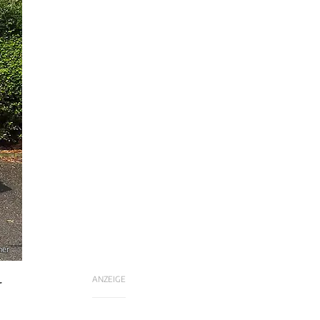
her
ANZEIGE
r