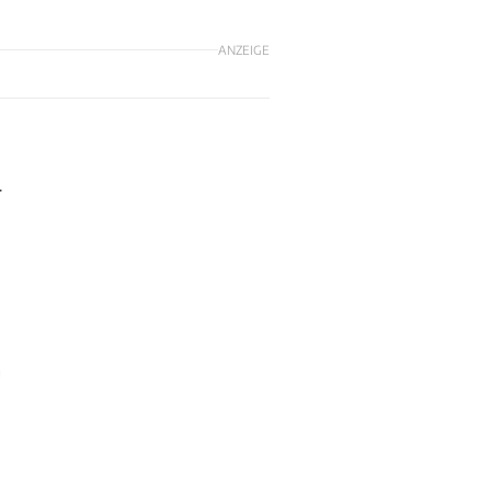
ANZEIGE
r
a