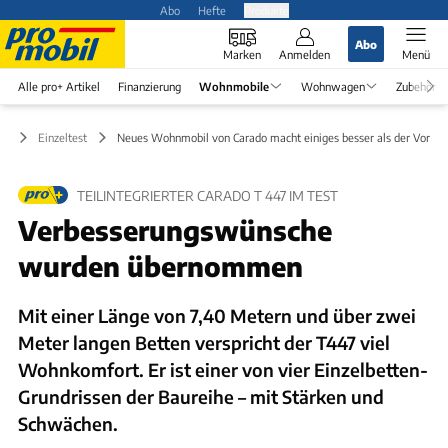
Abo
Hefte
Produkte
Abo
Marken
Anmelden
Menü
Alle pro+ Artikel
Finanzierung
Wohnmobile
Wohnwagen
Zubehör
le
Einzeltest
Neues Wohnmobil von Carado macht einiges besser als der Vorgän
TEILINTEGRIERTER CARADO T 447 IM TEST
Verbesserungswünsche
wurden übernommen
Mit einer Länge von 7,40 Metern und über zwei
Meter langen Betten verspricht der T447 viel
Wohnkomfort. Er ist einer von vier Einzelbetten-
Grundrissen der Baureihe – mit Stärken und
Schwächen.