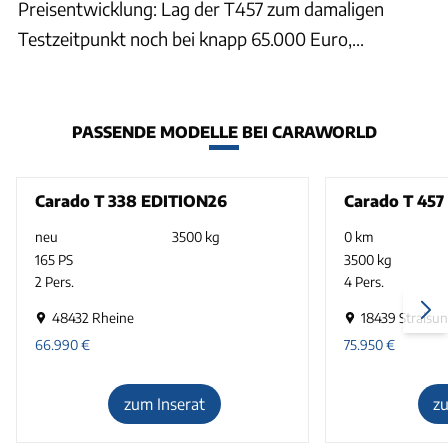
Preisentwicklung: Lag der T457 zum damaligen
Testzeitpunkt noch bei knapp 65.000 Euro,...
PASSENDE MODELLE BEI CARAWORLD
Carado T 338 EDITION26
Carado T 457
neu
3500 kg
0 km
165 PS
3500 kg
2 Pers.
4 Pers.
48432 Rheine
18439 Stralsu
66.990
€
75.950
€
zum Inserat
z