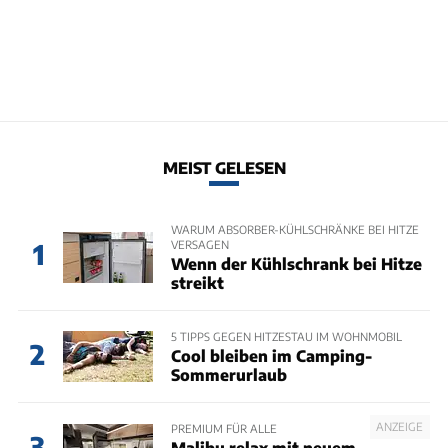
MEIST GELESEN
WARUM ABSORBER-KÜHLSCHRÄNKE BEI HITZE
VERSAGEN
1
Wenn der Kühlschrank bei Hitze
streikt
5 TIPPS GEGEN HITZESTAU IM WOHNMOBIL
2
Cool bleiben im Camping-
Sommerurlaub
ANZEIGE
PREMIUM FÜR ALLE
3
Malibu relax mit neuem