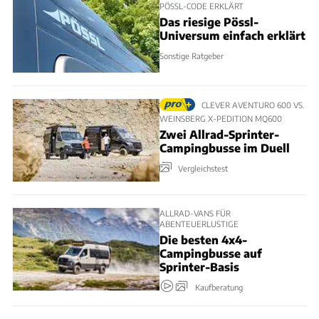
PÖSSL-CODE ERKLÄRT
Das riesige Pössl-
Universum einfach erklärt
Sonstige Ratgeber
CLEVER AVENTURO 600 VS.
WEINSBERG X-PEDITION MQ600
Zwei Allrad-Sprinter-
Campingbusse im Duell
Vergleichstest
ALLRAD-VANS FÜR
ABENTEUERLUSTIGE
Die besten 4x4-
Campingbusse auf
Sprinter-Basis
Kaufberatung