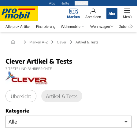
Abo
Hefte
Produkte
Abo
Marken
Anmelden
Menü
Alle pro+ Artikel
Finanzierung
Wohnmobile
Wohnwagen
Zubehör
Marken A-Z
Clever
Artikel & Tests
Clever Artikel & Tests
2
TESTS UND FAHRBERICHTE
Übersicht
Artikel & Tests
Kategorie