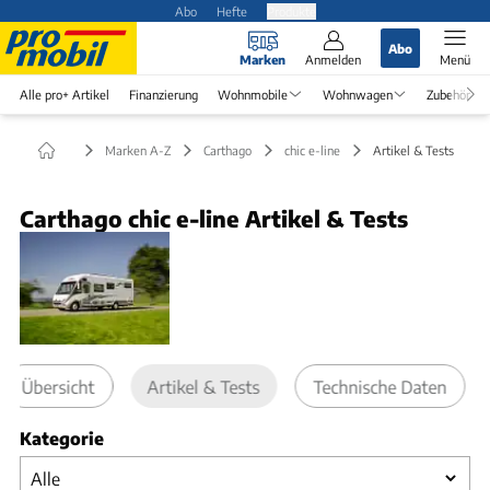
Abo
Hefte
Produkte
Abo
Marken
Anmelden
Menü
Alle pro+ Artikel
Finanzierung
Wohnmobile
Wohnwagen
Zubehör
Marken A-Z
Carthago
chic e-line
Artikel & Tests
Carthago chic e-line Artikel & Tests
Übersicht
Artikel & Tests
Technische Daten
Kategorie