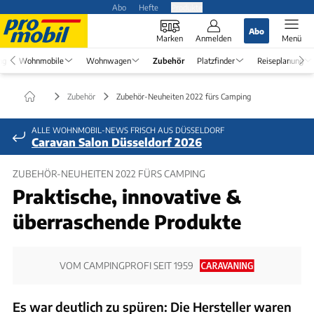
Abo
Hefte
Produkte
Abo
Marken
Anmelden
Menü
ng
Wohnmobile
Wohnwagen
Zubehör
Platzfinder
Reiseplanung
Zubehör
Zubehör-Neuheiten 2022 fürs Camping
ALLE WOHNMOBIL-NEWS FRISCH AUS DÜSSELDORF
Caravan Salon Düsseldorf 2026
ZUBEHÖR-NEUHEITEN 2022 FÜRS CAMPING
Praktische, innovative &
überraschende Produkte
VOM CAMPINGPROFI SEIT 1959
Es war deutlich zu spüren: Die Hersteller waren