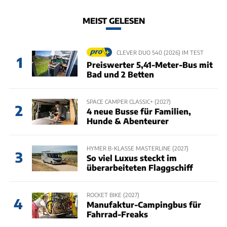
MEIST GELESEN
CLEVER DUO 540 (2026) IM TEST
1
Preiswerter 5,41-Meter-Bus mit
Bad und 2 Betten
SPACE CAMPER CLASSIC+ (2027)
2
4 neue Busse für Familien,
Hunde & Abenteurer
HYMER B-KLASSE MASTERLINE (2027)
3
So viel Luxus steckt im
überarbeiteten Flaggschiff
ROCKET BIKE (2027)
4
Manufaktur-Campingbus für
Fahrrad-Freaks