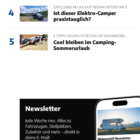
EIFELLAND RELAX AUF NISSAN INTERSTAR-E
4
Ist dieser Elektro-Camper
praxistauglich?
5 TIPPS GEGEN HITZESTAU IM WOHNMOBIL
5
Cool bleiben im Camping-
Sommerurlaub
Newsletter
Jede Woche neu. Alles zu
Fahrzeugen, Stellplätzen,
Zubehör und mehr – direkt in
deine E-Mail!