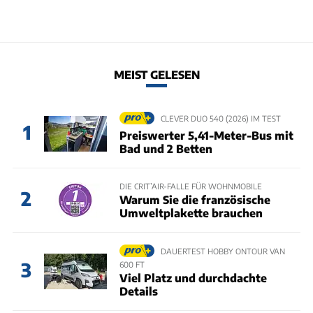
MEIST GELESEN
CLEVER DUO 540 (2026) IM TEST
1
Preiswerter 5,41-Meter-Bus mit
Bad und 2 Betten
DIE CRIT’AIR-FALLE FÜR WOHNMOBILE
2
Warum Sie die französische
Umweltplakette brauchen
DAUERTEST HOBBY ONTOUR VAN
3
600 FT
Viel Platz und durchdachte
Details