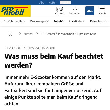
Abo
Hefte
Produkte
Abo
Marken
Anmelden
Menü
ng
Wohnmobile
Wohnwagen
Zubehör
Platzfinder
Reiseplanung
Zubehör
5 E-Scooter fürs Wohnmobil: Tipps zum Kauf
5 E-SCOOTER FÜRS WOHNMOBIL
Was muss beim Kauf beachtet
werden?
Immer mehr E-Scooter kommen auf den Markt.
Aufgrund ihrer kompakten Größe und
Faltbarkeit sind sie für Camper verlockend. Auf
einige Punkte sollte man beim Kauf dringend
achten.