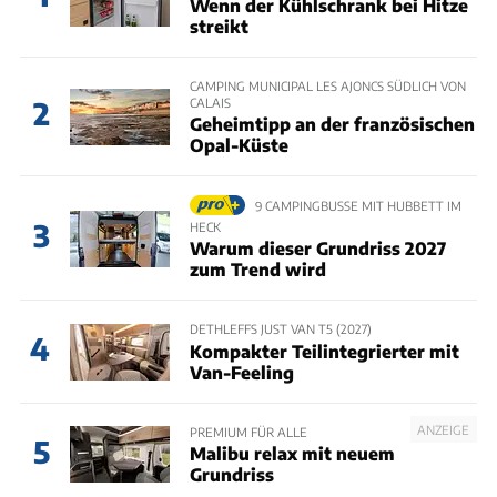
Wenn der Kühlschrank bei Hitze
streikt
CAMPING MUNICIPAL LES AJONCS SÜDLICH VON
CALAIS
2
Geheimtipp an der französischen
Opal-Küste
9 CAMPINGBUSSE MIT HUBBETT IM
3
HECK
Warum dieser Grundriss 2027
zum Trend wird
DETHLEFFS JUST VAN T5 (2027)
4
Kompakter Teilintegrierter mit
Van-Feeling
ANZEIGE
PREMIUM FÜR ALLE
5
Malibu relax mit neuem
Grundriss