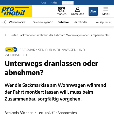
Abo
Hefte
Produkte
Abo
Marken
Anmelden
Menü
rung
Wohnmobile
Wohnwagen
Zubehör
Platzfinder
Reiseplanung
ör
Dürfen Sackmarkisen während der Fahrt am Wohnwagen oder Campervan bleiben
SACKMARKISEN FÜR WOHNWAGEN UND
WOHNMOBILE
Unterwegs dranlassen oder
abnehmen?
Wer die Sackmarkise am Wohnwagen während
der Fahrt montiert lassen will, muss beim
Zusammenbau sorgfältig vorgehen.
Benjamin Büchner
exklusiv für Abonnenten