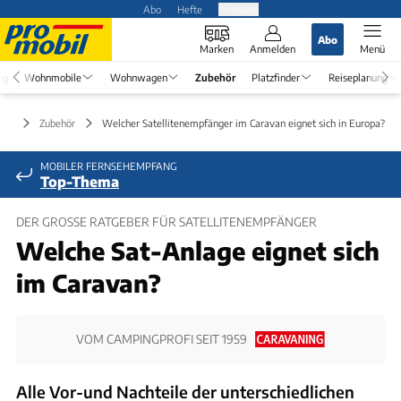
Abo
Hefte
Produkte
Abo
Marken
Anmelden
Menü
ng
Wohnmobile
Wohnwagen
Zubehör
Platzfinder
Reiseplanung
Zubehör
Welcher Satellitenempfänger im Caravan eignet sich in Europa?
MOBILER FERNSEHEMPFANG
Top-Thema
DER GROSSE RATGEBER FÜR SATELLITENEMPFÄNGER
Welche Sat-Anlage eignet sich
im Caravan?
VOM CAMPINGPROFI SEIT 1959
Alle Vor-und Nachteile der unterschiedlichen