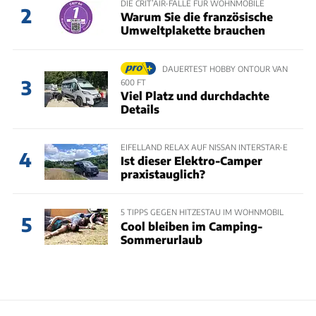
DIE CRIT’AIR-FALLE FÜR WOHNMOBILE
2
Warum Sie die französische
Umweltplakette brauchen
DAUERTEST HOBBY ONTOUR VAN
3
600 FT
Viel Platz und durchdachte
Details
EIFELLAND RELAX AUF NISSAN INTERSTAR-E
4
Ist dieser Elektro-Camper
praxistauglich?
5 TIPPS GEGEN HITZESTAU IM WOHNMOBIL
5
Cool bleiben im Camping-
Sommerurlaub