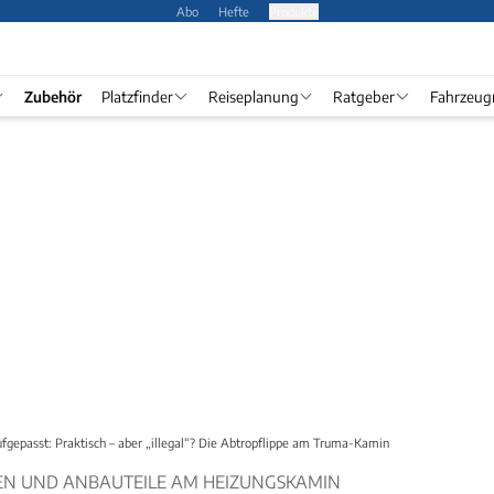
Abo
Hefte
Produkte
Zubehör
Platzfinder
Reiseplanung
Ratgeber
Fahrzeug
fgepasst: Praktisch – aber „illegal“? Die Abtropflippe am Truma-Kamin
EN UND ANBAUTEILE AM HEIZUNGSKAMIN