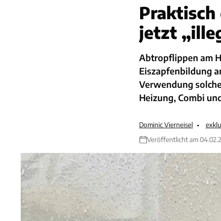
Praktisch
jetzt „ille
Abtropflippen am H
Eiszapfenbildung a
Verwendung solcher 
Heizung, Combi und
Dominic Vierneisel
exkl
Veröffentlicht am 04.02.