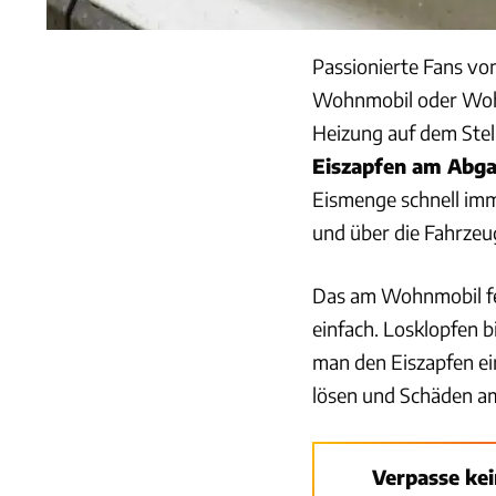
Passionierte Fans v
Wohnmobil oder Wohn
Heizung auf dem Stell
Eiszapfen am Abg
Eismenge schnell im
und über die Fahrzeu
Das am Wohnmobil fes
einfach. Losklopfen b
man den Eiszapfen ein
lösen und Schäden a
Verpasse ke