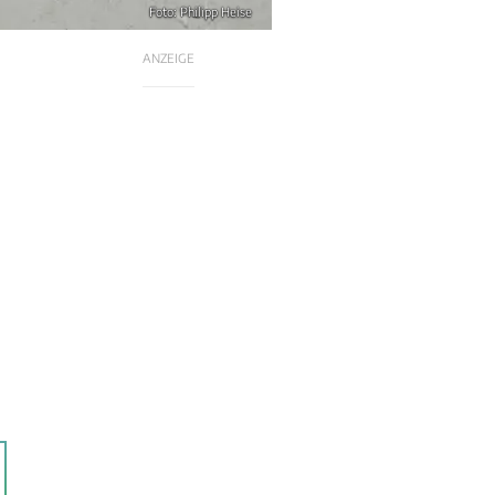
Foto: Philipp Heise
ANZEIGE
m