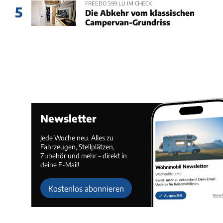
FREEDO 599 LU IM CHECK
5
Die Abkehr vom klassischen
Campervan-Grundriss
Newsletter
Jede Woche neu. Alles zu
Fahrzeugen, Stellplätzen,
Zubehör und mehr – direkt in
deine E-Mail!
Kostenlos abonnieren