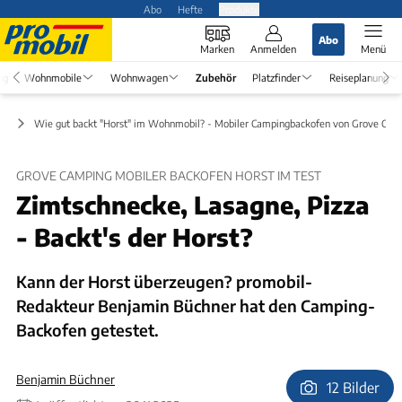
Abo
Hefte
Produkte
Abo
Marken
Anmelden
Menü
ng
Wohnmobile
Wohnwagen
Zubehör
Platzfinder
Reiseplanung
ör
Wie gut backt "Horst" im Wohnmobil? - Mobiler Campingbackofen von Grove Cam
GROVE CAMPING MOBILER BACKOFEN HORST IM TEST
Zimtschnecke, Lasagne, Pizza
- Backt's der Horst?
Kann der Horst überzeugen? promobil-
Redakteur Benjamin Büchner hat den Camping-
Backofen getestet.
Benjamin Büchner
12 Bilder