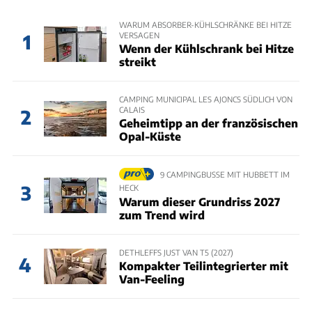
WARUM ABSORBER-KÜHLSCHRÄNKE BEI HITZE
VERSAGEN
1
Wenn der Kühlschrank bei Hitze
streikt
CAMPING MUNICIPAL LES AJONCS SÜDLICH VON
CALAIS
2
Geheimtipp an der französischen
Opal-Küste
9 CAMPINGBUSSE MIT HUBBETT IM
3
HECK
Warum dieser Grundriss 2027
zum Trend wird
DETHLEFFS JUST VAN T5 (2027)
4
Kompakter Teilintegrierter mit
Van-Feeling