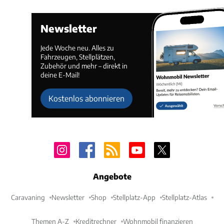
Newsletter
Jede Woche neu. Alles zu
Fahrzeugen, Stellplätzen,
Zubehör und mehr – direkt in
deine E-Mail!
Kostenlos abonnieren
Angebote
Caravaning
Newsletter
Shop
Stellplatz-App
Stellplatz-Atlas
Themen A-Z
Kreditrechner
Wohnmobil finanzieren