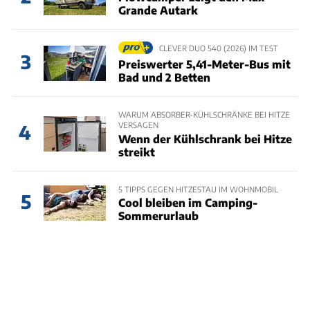
Grande Autark
CLEVER DUO 540 (2026) IM TEST
3
Preiswerter 5,41-Meter-Bus mit
Bad und 2 Betten
WARUM ABSORBER-KÜHLSCHRÄNKE BEI HITZE
VERSAGEN
4
Wenn der Kühlschrank bei Hitze
streikt
5 TIPPS GEGEN HITZESTAU IM WOHNMOBIL
5
Cool bleiben im Camping-
Sommerurlaub