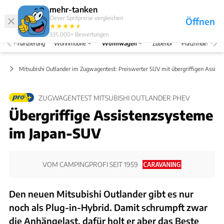
Abo
Hefte
Produkte
mehr-tanken
Clever Spritpreise vergleichen
Öffnen
Abo
★
★
★
★
★
★
Marken
Anmelden
Menü
335.000+
Bewertungen
el
Finanzierung
Wohnmobile
Wohnwagen
Zubehör
Platzfinder
ug
Mitsubishi Outlander im Zugwagentest: Preiswerter SUV mit übergriffigen Assist
ZUGWAGENTEST MITSUBISHI OUTLANDER PHEV
Übergriffige Assistenzsysteme
im Japan-SUV
VOM CAMPINGPROFI SEIT 1959
Den neuen Mitsubishi Outlander gibt es nur
noch als Plug-in-Hybrid. Damit schrumpft zwar
die Anhängelast, dafür holt er aber das Beste