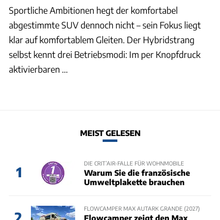
Sportliche Ambitionen hegt der komfortabel
abgestimmte SUV dennoch nicht – sein Fokus liegt
klar auf komfortablem Gleiten. Der Hybridstrang
selbst kennt drei Betriebsmodi: Im per Knopfdruck
aktivierbaren ...
MEIST GELESEN
DIE CRIT’AIR-FALLE FÜR WOHNMOBILE
1
Warum Sie die französische
Umweltplakette brauchen
FLOWCAMPER MAX AUTARK GRANDE (2027)
2
Flowcamper zeigt den Max