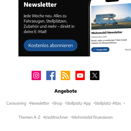
Newsletter
Jede Woche neu. Alles zu
Fahrzeugen, Stellplätzen,
Zubehör und mehr – direkt in
deine E-Mail!
Kostenlos abonnieren
Angebote
Caravaning
Newsletter
Shop
Stellplatz-App
Stellplatz-Atlas
Themen A-Z
Kreditrechner
Wohnmobil finanzieren