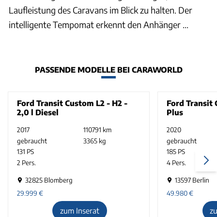
Laufleistung des Caravans im Blick zu halten. Der
intelligente Tempomat erkennt den Anhänger ...
PASSENDE MODELLE BEI CARAWORLD
Ford Transit Custom L2 - H2 -
Ford Transit
2,0 l Diesel
Plus
2017
110791 km
2020
gebraucht
3365 kg
gebraucht
131 PS
185 PS
2 Pers.
4 Pers.
32825 Blomberg
13597 Berlin
29.999
€
49.980
€
zum Inserat
z