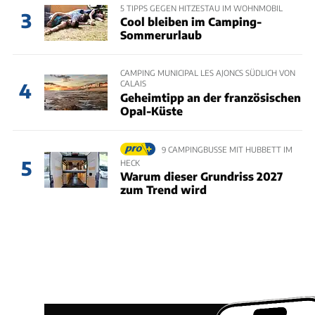
5 TIPPS GEGEN HITZESTAU IM WOHNMOBIL
3
Cool bleiben im Camping-
Sommerurlaub
CAMPING MUNICIPAL LES AJONCS SÜDLICH VON
CALAIS
4
Geheimtipp an der französischen
Opal-Küste
9 CAMPINGBUSSE MIT HUBBETT IM
5
HECK
Warum dieser Grundriss 2027
zum Trend wird