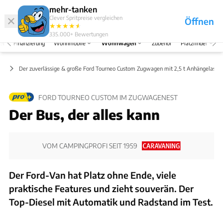
Abo
Hefte
Produkte
mehr-tanken
Clever Spritpreise vergleichen
Öffnen
Abo
★
★
★
★
★
★
Marken
Anmelden
Menü
335.000+
Bewertungen
el
Finanzierung
Wohnmobile
Wohnwagen
Zubehör
Platzfinder
ug
Der zuverlässige & große Ford Tourneo Custom Zugwagen mit 2,5 t Anhängelast
FORD TOURNEO CUSTOM IM ZUGWAGENEST
Der Bus, der alles kann
VOM CAMPINGPROFI SEIT 1959
Der Ford-Van hat Platz ohne Ende, viele
praktische Features und zieht souverän. Der
Top-Diesel mit Automatik und Radstand im Test.