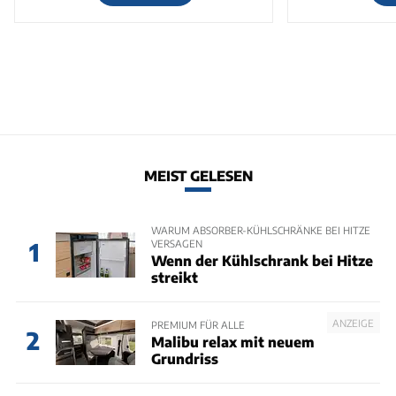
MEIST GELESEN
WARUM ABSORBER-KÜHLSCHRÄNKE BEI HITZE
VERSAGEN
1
Wenn der Kühlschrank bei Hitze
streikt
ANZEIGE
PREMIUM FÜR ALLE
2
Malibu relax mit neuem
Grundriss