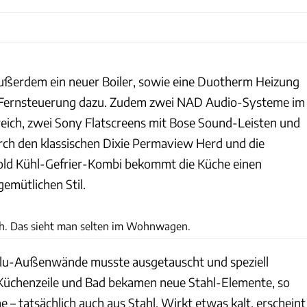
ßerdem ein neuer Boiler, sowie eine Duotherm Heizung
 Fernsteuerung dazu. Zudem zwei NAD Audio-Systeme im
ich, zwei Sony Flatscreens mit Bose Sound-Leisten und
ch den klassischen Dixie Permaview Herd und die
old Kühl-Gefrier-Kombi bekommt die Küche einen
emütlichen Stil.
Pawel Litwinski / Peter Lackner
ch. Das sieht man selten im Wohnwagen.
 Alu-Außenwände musste ausgetauscht und speziell
Küchenzeile und Bad bekamen neue Stahl-Elemente, so
 – tatsächlich auch aus Stahl. Wirkt etwas kalt, erscheint