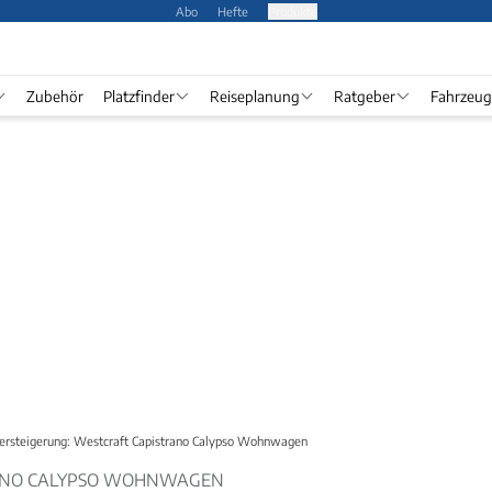
Abo
Hefte
Produkte
Zubehör
Platzfinder
Reiseplanung
Ratgeber
Fahrzeug
ersteigerung: Westcraft Capistrano Calypso Wohnwagen
ANO CALYPSO WOHNWAGEN