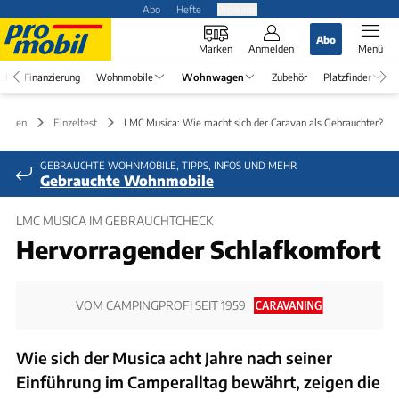
Abo
Hefte
Produkte
Abo
Marken
Anmelden
Menü
el
Finanzierung
Wohnmobile
Wohnwagen
Zubehör
Platzfinder
wagen
Einzeltest
LMC Musica: Wie macht sich der Caravan als Gebrauchter?
GEBRAUCHTE WOHNMOBILE, TIPPS, INFOS UND MEHR
Gebrauchte Wohnmobile
LMC MUSICA IM GEBRAUCHTCHECK
Hervorragender Schlafkomfort
VOM CAMPINGPROFI SEIT 1959
Wie sich der Musica acht Jahre nach seiner
Einführung im Camperalltag bewährt, zeigen die