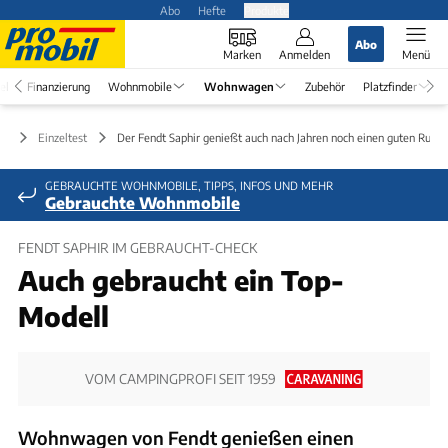
Abo
Hefte
Produkte
Abo
Marken
Anmelden
Menü
el
Finanzierung
Wohnmobile
Wohnwagen
Zubehör
Platzfinder
en
Einzeltest
Der Fendt Saphir genießt auch nach Jahren noch einen guten Ruf
GEBRAUCHTE WOHNMOBILE, TIPPS, INFOS UND MEHR
Gebrauchte Wohnmobile
FENDT SAPHIR IM GEBRAUCHT-CHECK
Auch gebraucht ein Top-
Modell
VOM CAMPINGPROFI SEIT 1959
Wohnwagen von Fendt genießen einen