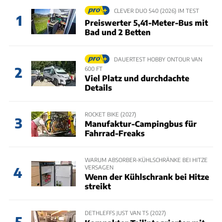
CLEVER DUO 540 (2026) IM TEST
1
Preiswerter 5,41-Meter-Bus mit
Bad und 2 Betten
DAUERTEST HOBBY ONTOUR VAN
2
600 FT
Viel Platz und durchdachte
Details
ROCKET BIKE (2027)
3
Manufaktur-Campingbus für
Fahrrad-Freaks
WARUM ABSORBER-KÜHLSCHRÄNKE BEI HITZE
VERSAGEN
4
Wenn der Kühlschrank bei Hitze
streikt
DETHLEFFS JUST VAN T5 (2027)
5