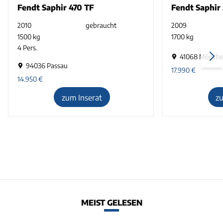
Fendt Saphir 470 TF
Fendt Saphir
2010
gebraucht
2009
1500 kg
1700 kg
4 Pers.
41068 Mönche
94036 Passau
17.990
€
14.950
€
zum Inserat
z
MEIST GELESEN