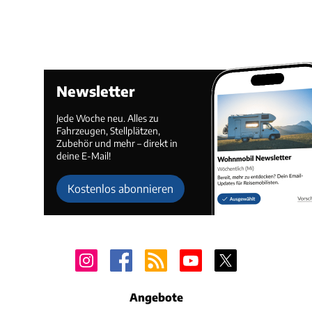
Newsletter
Jede Woche neu. Alles zu
Fahrzeugen, Stellplätzen,
Zubehör und mehr – direkt in
deine E-Mail!
Kostenlos abonnieren
Angebote