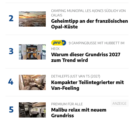
CAMPING MUNICIPAL LES AJONCS SÜDLICH VON
CALAIS
2
Geheimtipp an der französischen
Opal-Küste
9 CAMPINGBUSSE MIT HUBBETT IM
3
HECK
Warum dieser Grundriss 2027
zum Trend wird
DETHLEFFS JUST VAN T5 (2027)
4
Kompakter Teilintegrierter mit
Van-Feeling
ANZEIGE
PREMIUM FÜR ALLE
5
Malibu relax mit neuem
Grundriss