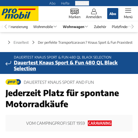
Abo
Hefte
Produkte
Abo
Marken
Anmelden
Menü
el
Finanzierung
Wohnmobile
Wohnwagen
Zubehör
Platzfinder
en
Einzeltest
Der perfekte Transportcaravan:? Knaus Sport & Fun Praxistest
DAUERTEST KNAUS SPORT & FUN 480 QL BLACK SELECTION
Dauertest Knaus Sport & Fun 480 QL Black
Selection
DAUERTEST KNAUS SPORT AND FUN
Jederzeit Platz für spontane
Motorradkäufe
VOM CAMPINGPROFI SEIT 1959