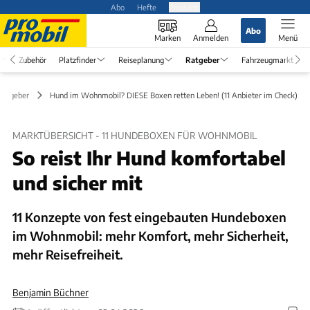
Abo
Hefte
Produkte
Abo
Marken
Anmelden
Menü
Zubehör
Platzfinder
Reiseplanung
Ratgeber
Fahrzeugmarkt
Ratgeber
Hund im Wohnmobil? DIESE Boxen retten Leben! (11 Anbieter im Check)
MARKTÜBERSICHT - 11 HUNDEBOXEN FÜR WOHNMOBIL
So reist Ihr Hund komfortabel
und sicher mit
11 Konzepte von fest eingebauten Hundeboxen
im Wohnmobil: mehr Komfort, mehr Sicherheit,
mehr Reisefreiheit.
Benjamin Büchner