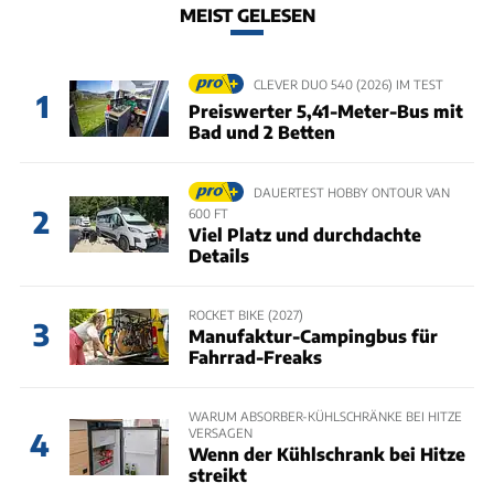
MEIST GELESEN
CLEVER DUO 540 (2026) IM TEST
1
Preiswerter 5,41-Meter-Bus mit
Bad und 2 Betten
DAUERTEST HOBBY ONTOUR VAN
2
600 FT
Viel Platz und durchdachte
Details
ROCKET BIKE (2027)
3
Manufaktur-Campingbus für
Fahrrad-Freaks
WARUM ABSORBER-KÜHLSCHRÄNKE BEI HITZE
VERSAGEN
4
Wenn der Kühlschrank bei Hitze
streikt