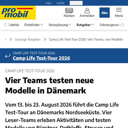
Abo
Hefte
Produkte
Abo
Marken
Anmelden
Menü
Zubehör
Platzfinder
Reiseplanung
Ratgeber
Fahrzeugmarkt
eber
Sonstige Ratgeber
Camp Life Test-Tour 2026: Vier Teams, vier Modelle
CAMP LIFE TEST-TOUR 2026
Camp Life Test-Tour 2026
CAMP LIFE TEST-TOUR 2026
Vier Teams testen neue
Modelle in Dänemark
Vom 13. bis 23. August 2026 führt die Camp Life
Test-Tour an Dänemarks Nordseeküste. Vier
Leser-Teams erleben Aktivitäten und testen
Modelle von Bürstner, Dethleffs, Etrusco und