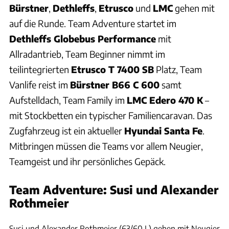
Bürstner
,
Dethleffs
,
Etrusco
und
LMC
gehen mit
auf die Runde. Team Adventure startet im
Dethleffs Globebus Performance
mit
Allradantrieb, Team Beginner nimmt im
teilintegrierten
Etrusco T 7400 SB
Platz, Team
Vanlife reist im
Bürstner B66 C 600
samt
Aufstelldach, Team Family im
LMC Edero 470 K
–
mit Stockbetten ein typischer Familiencaravan. Das
Zugfahrzeug ist ein aktueller
Hyundai Santa Fe
.
Mitbringen müssen die Teams vor allem Neugier,
Teamgeist und ihr persönliches Gepäck.
Team Adventure: Susi und Alexander
Rothmeier
Rothmeier
Susi und Alexander Rothmeier (63/60 J.) gehen mit Neugier