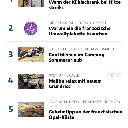
Wenn der Kühlschrank bei Hitze
streikt
DIE CRIT’AIR-FALLE FÜR WOHNMOBILE
2
Warum Sie die französische
Umweltplakette brauchen
5 TIPPS GEGEN HITZESTAU IM WOHNMOBIL
3
Cool bleiben im Camping-
Sommerurlaub
ANZEIGE
PREMIUM FÜR ALLE
4
Malibu relax mit neuem
Grundriss
CAMPING MUNICIPAL LES AJONCS SÜDLICH VON
CALAIS
5
Geheimtipp an der französischen
Opal-Küste