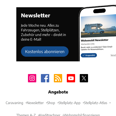
Newsletter
Jede Woche neu. Alles zu
Fahrzeugen, Stellplätzen,
Zubehör und mehr – direkt in
deine E-Mail!
Kostenlos abonnieren
Angebote
Caravaning
Newsletter
Shop
Stellplatz-App
Stellplatz-Atlas
Themen A-Z
Kreditrechner
Wohnmobil finanzieren