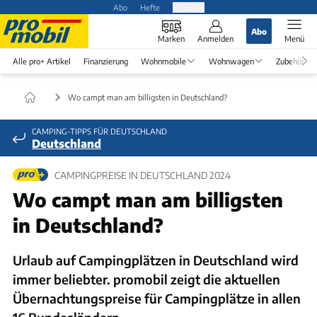
Abo
Hefte
Produkte
Abo
Marken
Anmelden
Menü
Alle pro+ Artikel
Finanzierung
Wohnmobile
Wohnwagen
Zubehör
Wo campt man am billigsten in Deutschland?
CAMPING-TIPPS FÜR DEUTSCHLAND
Deutschland
CAMPINGPREISE IN DEUTSCHLAND 2024
Wo campt man am billigsten
in Deutschland?
Urlaub auf Campingplätzen in Deutschland wird
immer beliebter. promobil zeigt die aktuellen
Übernachtungspreise für Campingplätze in allen