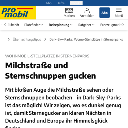
Abo
Hefte
Produkte
Abo
Marken
Anmelden
Menü
Zubehör
Platzfinder
Reiseplanung
Ratgeber
Fahrzeugmarkt
ung
Übernachtungstipps
Dark-Sky-Parks: Womo-Stellplätze in Sternenparks
WOHNMOBIL-STELLPLÄTZE IN STERNENPARKS
Milchstraße und
Sternschnuppen gucken
Mit bloßen Auge die Milchstraße sehen oder
Sternschnuppen beobachen – in Dark-Sky-Parks
ist das möglich! Wir zeigen, wo es dunkel genug
ist, damit Sternegucker an klaren Nächten in
Deutschland und Europa ihr Himmelsglück