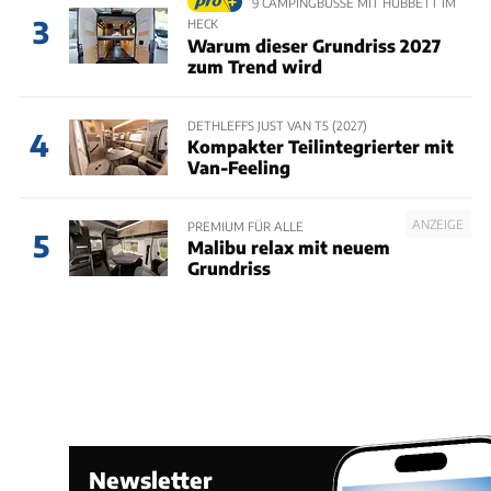
9 CAMPINGBUSSE MIT HUBBETT IM
3
HECK
Warum dieser Grundriss 2027
zum Trend wird
DETHLEFFS JUST VAN T5 (2027)
4
Kompakter Teilintegrierter mit
Van-Feeling
ANZEIGE
PREMIUM FÜR ALLE
5
Malibu relax mit neuem
Grundriss
Newsletter