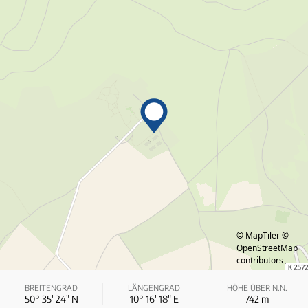
© MapTiler
©
OpenStreetMap
contributors
BREITENGRAD
LÄNGENGRAD
HÖHE ÜBER N.N.
50° 35′ 24″ N
10° 16′ 18″ E
742
m