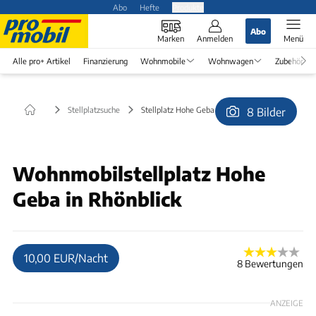
Abo
Hefte
Produkte
Abo
Marken
Anmelden
Menü
Alle pro+ Artikel
Finanzierung
Wohnmobile
Wohnwagen
Zubehör
Stellplatzsuche
Stellplatz Hohe Geba in Rhönblick
8 Bilder
© Thomas@jirgal.de
Wohnmobilstellplatz Hohe
Geba in Rhönblick
10,00 EUR/Nacht
8 Bewertungen
ANZEIGE