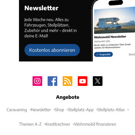
Newsletter
Jede Woche neu. Alles zu
Fahrzeugen, Stellplätzen,
Zubehör und mehr – direkt in
deine E-Mail!
Kostenlos abonnieren
Angebote
Caravaning
Newsletter
Shop
Stellplatz-App
Stellplatz-Atlas
Themen A-Z
Kreditrechner
Wohnmobil finanzieren