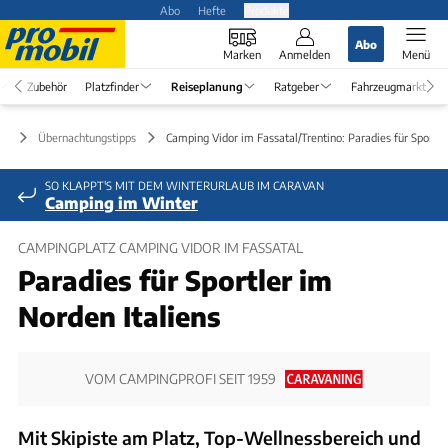
Abo
Hefte
Produkte
Abo
Marken
Anmelden
Menü
Zubehör
Platzfinder
Reiseplanung
Ratgeber
Fahrzeugmarkt
ng
Übernachtungstipps
Camping Vidor im Fassatal/Trentino: Paradies für Sportle
SO KLAPPT'S MIT DEM WINTERURLAUB IM CARAVAN
Camping im Winter
CAMPINGPLATZ CAMPING VIDOR IM FASSATAL
Paradies für Sportler im
Norden Italiens
VOM CAMPINGPROFI SEIT 1959
Mit Skipiste am Platz, Top-Wellnessbereich und