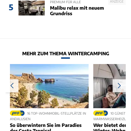
ANZEIGE
PREMIUM FÜR ALLE
5
Malibu relax mit neuem
Grundriss
MEHR ZUM THEMA WINTERCAMPING
16 TOP-WOHNMOBIL-STELLPLÄTZE IN
10 GÜNSTIG
ANDALUSIEN
WARMWASSERHEIZUN
So überwintern Sie im Paradies
Wer bietet den 
der Costa Tropical
Winter-Wohnw