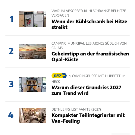
WARUM ABSORBER-KÜHLSCHRÄNKE BEI HITZE
VERSAGEN
1
Wenn der Kühlschrank bei Hitze
streikt
CAMPING MUNICIPAL LES AJONCS SÜDLICH VON
CALAIS
2
Geheimtipp an der französischen
Opal-Küste
9 CAMPINGBUSSE MIT HUBBETT IM
3
HECK
Warum dieser Grundriss 2027
zum Trend wird
DETHLEFFS JUST VAN T5 (2027)
4
Kompakter Teilintegrierter mit
Van-Feeling