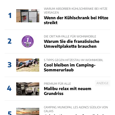
WARUM ABSORBER-KÜHLSCHRÄNKE BEI HITZE
VERSAGEN
1
Wenn der Kühlschrank bei Hitze
streikt
DIE CRIT’AIR-FALLE FÜR WOHNMOBILE
2
Warum Sie die französische
Umweltplakette brauchen
5 TIPPS GEGEN HITZESTAU IM WOHNMOBIL
3
Cool bleiben im Camping-
Sommerurlaub
ANZEIGE
PREMIUM FÜR ALLE
4
Malibu relax mit neuem
Grundriss
CAMPING MUNICIPAL LES AJONCS SÜDLICH VON
CALAIS
5