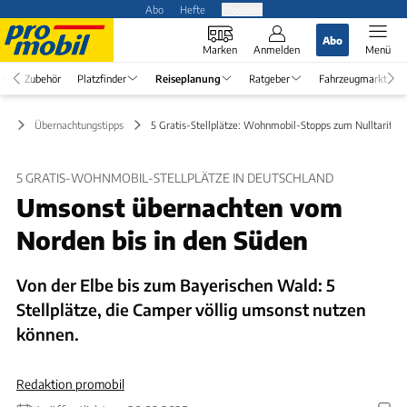
Abo
Hefte
Produkte
Abo
Marken
Anmelden
Menü
Zubehör
Platzfinder
Reiseplanung
Ratgeber
Fahrzeugmarkt
ng
Übernachtungstipps
5 Gratis-Stellplätze: Wohnmobil-Stopps zum Nulltarif
5 GRATIS-WOHNMOBIL-STELLPLÄTZE IN DEUTSCHLAND
Umsonst übernachten vom
Norden bis in den Süden
Von der Elbe bis zum Bayerischen Wald: 5
Stellplätze, die Camper völlig umsonst nutzen
können.
Redaktion promobil