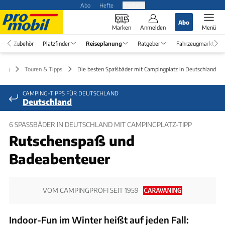
Abo
Hefte
Produkte
Abo
Marken
Anmelden
Menü
Zubehör
Platzfinder
Reiseplanung
Ratgeber
Fahrzeugmarkt
nung
Touren & Tipps
Die besten Spaßbäder mit Campingplatz in Deutschland
CAMPING-TIPPS FÜR DEUTSCHLAND
Deutschland
6 SPASSBÄDER IN DEUTSCHLAND MIT CAMPINGPLATZ-TIPP
Rutschenspaß und
Badeabenteuer
VOM CAMPINGPROFI SEIT 1959
Indoor-Fun im Winter heißt auf jeden Fall: