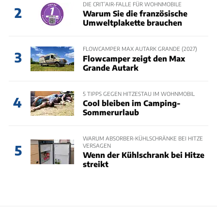
DIE CRIT’AIR-FALLE FÜR WOHNMOBILE
2
Warum Sie die französische
Umweltplakette brauchen
FLOWCAMPER MAX AUTARK GRANDE (2027)
3
Flowcamper zeigt den Max
Grande Autark
5 TIPPS GEGEN HITZESTAU IM WOHNMOBIL
4
Cool bleiben im Camping-
Sommerurlaub
WARUM ABSORBER-KÜHLSCHRÄNKE BEI HITZE
VERSAGEN
5
Wenn der Kühlschrank bei Hitze
streikt