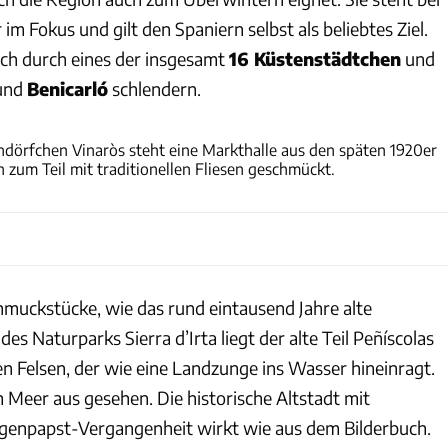
im Fokus und gilt den Spaniern selbst als beliebtes Ziel.
ich durch eines der insgesamt
16 Küstenstädtchen
und
und
Benicarló
schlendern.
turespaña/Cristina Candel
dörfchen Vinaròs steht eine Markthalle aus den späten 1920er
en zum Teil mit traditionellen Fliesen geschmückt.
hmuckstücke, wie das rund eintausend Jahre alte
es Naturparks Sierra d’Irta liegt der alte Teil Peñíscolas
en Felsen, der wie eine Landzunge ins Wasser hineinragt.
eer aus gesehen. Die historische Altstadt mit
genpapst-Vergangenheit wirkt wie aus dem Bilderbuch.