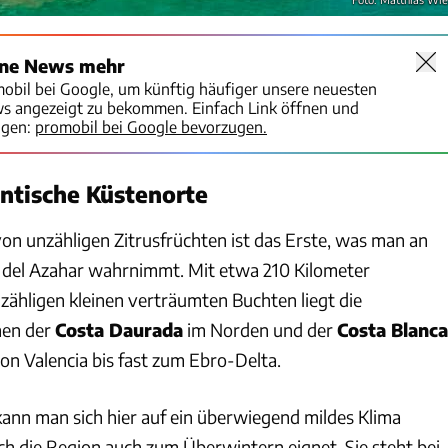
ine News mehr
mobil bei Google, um künftig häufiger unsere neuesten
ws angezeigt zu bekommen. Einfach Link öffnen und
igen:
promobil bei Google bevorzugen.
ntische Küstenorte
on unzähligen Zitrusfrüchten ist das Erste, was man an
 del Azahar wahrnimmt. Mit etwa 210 Kilometer
ähligen kleinen verträumten Buchten liegt die
hen der
Costa Daurada
im Norden und der
Costa Blanca
von Valencia bis fast zum Ebro-Delta.
kann man sich hier auf ein überwiegend mildes Klima
ch die Region auch zum Überwintern eignet. Sie steht bei