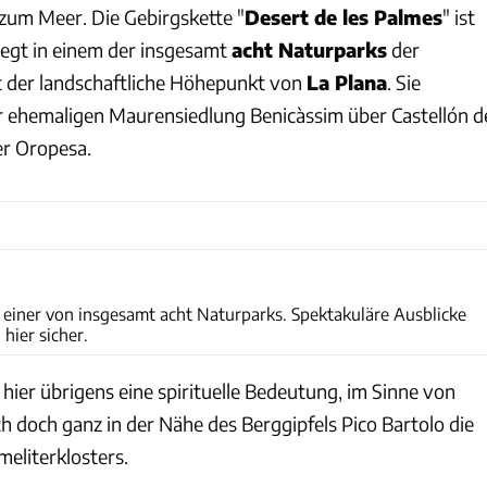
zum Meer. Die Gebirgskette "
Desert de les Palmes
" ist
liegt in einem der insgesamt
acht Naturparks
der
 der landschaftliche Höhepunkt von
La Plana
. Sie
er ehemaligen Maurensiedlung Benicàssim über Castellón d
ter Oropesa.
Matthias Wiefel
t einer von insgesamt acht Naturparks. Spektakuläre Ausblicke
hier sicher.
hier übrigens eine spirituelle Bedeutung, im Sinne von
h doch ganz in der Nähe des Berggipfels Pico Bartolo die
meliterklosters.