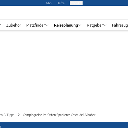
Abo
Hefte
Produkte
Zubehör
Platzfinder
Reiseplanung
Ratgeber
Fahrzeug
en & Tipps
Campingreise im Osten Spaniens: Costa del Alzahar
N