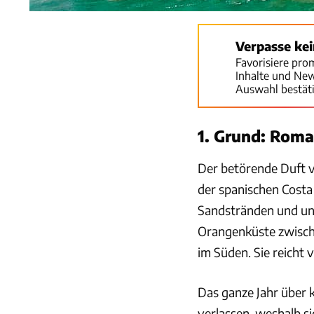
Verpasse ke
Favorisiere pro
Inhalte und Ne
Auswahl bestät
1. Grund: Roma
Der betörende Duft v
der spanischen Costa
Sandstränden und unz
Orangenküste zwisc
im Süden. Sie reicht 
Das ganze Jahr über 
verlassen, weshalb si