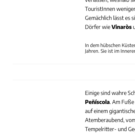
TouristInnen weniger 
Gemächlich lässt es s
Dörfer wie
Vinaròs
In dem hübschen Küsten
Jahren. Sie ist im Inner
Einige sind wahre Sc
Peñíscola
. Am Fuße d
auf einem gigantisch
Atemberaubend, vom M
Tempelritter- und Ge