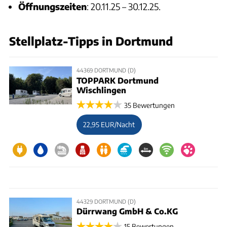
Öffnungszeiten
: 20.11.25 – 30.12.25.
Stellplatz-Tipps in Dortmund
44369 DORTMUND (D)
TOPPARK Dortmund
Wischlingen
35 Bewertungen
22,95 EUR/Nacht
44329 DORTMUND (D)
Dürrwang GmbH & Co.KG
15 Bewertungen