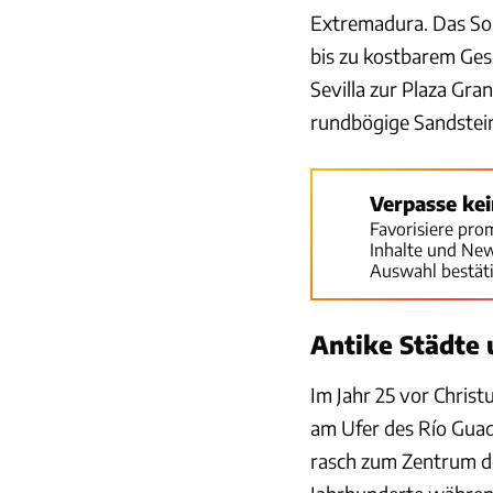
Extremadura. Das Sor
bis zu kostbarem Ges
Sevilla zur Plaza Gra
rundbögige Sandstei
Verpasse ke
Favorisiere pro
Inhalte und Ne
Auswahl bestät
Antike Städte
Im Jahr 25 vor Chris
am Ufer des Río Guadi
rasch zum Zentrum de