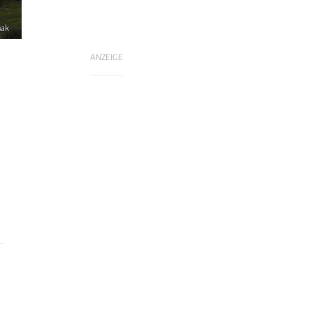
nak
ANZEIGE