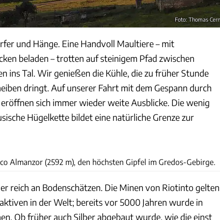
Foto: Thomas Cer
rfer und Hänge. Eine Handvoll Maultiere – mit
ken beladen – trotten auf steinigem Pfad zwischen
n ins Tal. Wir genießen die Kühle, die zu früher Stunde
heiben dringt. Auf unserer Fahrt mit dem Gespann durch
a eröffnen sich immer wieder weite Ausblicke. Die wenig
ische Hügelkette bildet eine natürliche Grenze zur
Thomas Cernak
ico Almanzor (2592 m), den höchsten Gipfel im Gredos-Gebirge.
eher reich an Bodenschätzen. Die Minen von Riotinto gelten
h aktiven in der Welt; bereits vor 5000 Jahren wurde in
n. Ob früher auch Silber abgebaut wurde, wie die einst