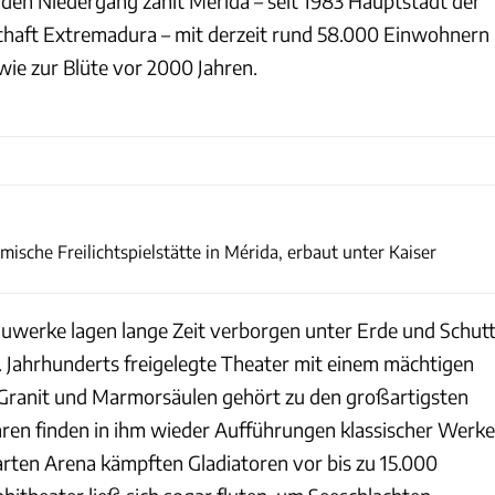
en Niedergang zählt Mérida – seit 1983 Hauptstadt der
aft Extremadura – mit derzeit rund 58.000 Einwohnern
wie zur Blüte vor 2000 Jahren.
Thomas Cernak
mische Freilichtspielstätte in Mérida, erbaut unter Kaiser
auwerke lagen lange Zeit verborgen unter Erde und Schutt
. Jahrhunderts freigelegte Theater mit einem mächtigen
ranit und Marmorsäulen gehört zu den großartigsten
ahren finden in ihm wieder Aufführungen klassischer Werke
barten Arena kämpften Gladiatoren vor bis zu 15.000