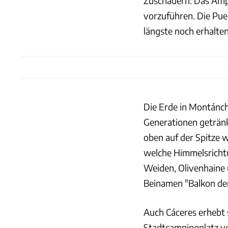
Zuschauern. Das Amph
vorzuführen. Die Pue
längste noch erhalte
Die Erde in Montánche
Generationen getränk
oben auf der Spitze w
welche Himmelsrichtu
Weiden, Olivenhaine
Beinamen "Balkon de
Auch Cáceres erhebt s
Stadtcampingplatz ve