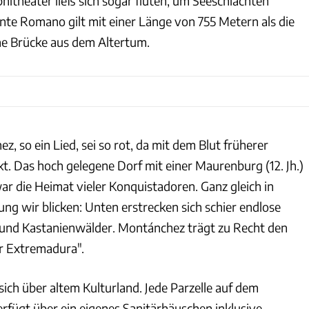
itheater ließ sich sogar fluten, um Seeschlachten
nte Romano gilt mit einer Länge von 755 Metern als die
ne Brücke aus dem Altertum.
z, so ein Lied, sei so rot, da mit dem Blut früherer
t. Das hoch gelegene Dorf mit einer Maurenburg (12. Jh.)
ar die Heimat vieler Konquistadoren. Ganz gleich in
ng wir blicken: Unten erstrecken sich schier endlose
 und Kastanienwälder. Montánchez trägt zu Recht den
r Extremadura".
ich über altem Kulturland. Jede Parzelle auf dem
rfügt über ein eigenes Sanitärhäuschen inklusive