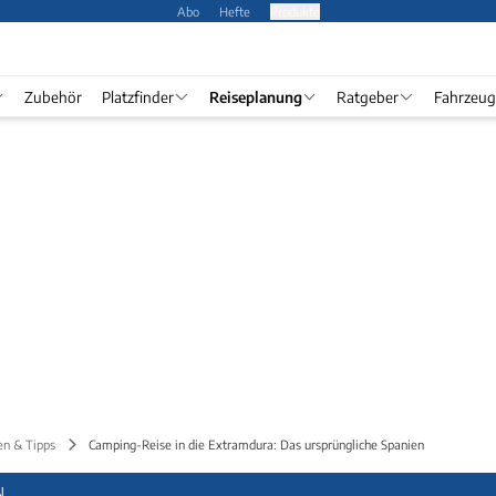
Abo
Hefte
Produkte
Zubehör
Platzfinder
Reiseplanung
Ratgeber
Fahrzeug
en & Tipps
Camping-Reise in die Extramdura: Das ursprüngliche Spanien
N