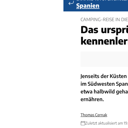
Spanien
CAMPING-REISE IN D
Das urspr
kennenle
Jenseits der Küsten
im Südwesten Spani
etwa halbwild gehal
ernähren.
Thomas Cernak
Zuletzt aktualisiert am 1