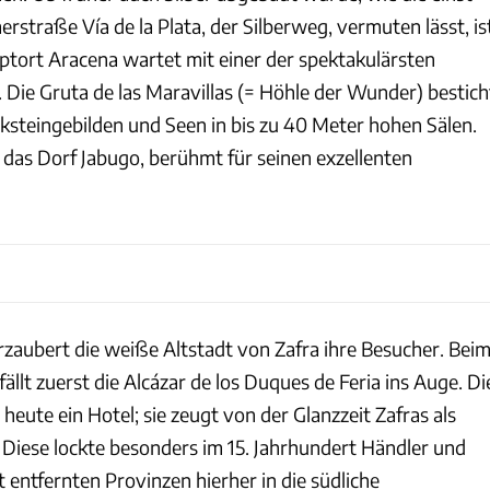
rstraße Vía de la Plata, der Silberweg, vermuten lässt, is
uptort Aracena wartet mit einer der spektakulärsten
 Die Gruta de las Maravillas (= Höhle der Wunder) bestich
lksteingebilden und Seen in bis zu 40 Meter hohen Sälen.
 das Dorf Jabugo, berühmt für seinen exzellenten
rzaubert die weiße Altstadt von Zafra ihre Besucher. Bei
 fällt zuerst die Alcázar de los Duques de Feria ins Auge. Di
heute ein Hotel; sie zeugt von der Glanzzeit Zafras als
 Diese lockte besonders im 15. Jahrhundert Händler und
entfernten Provinzen hierher in die südliche