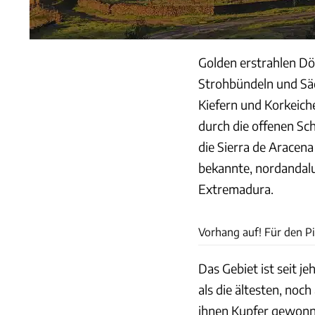
Golden erstrahlen Dö
Strohbündeln und Säc
Kiefern und Korkeiche
durch die offenen Sc
die Sierra de Aracen
bekannte, nordandalus
Extremadura.
Vorhang auf! Für den P
Das Gebiet ist seit j
als die ältesten, noc
ihnen Kupfer gewonne