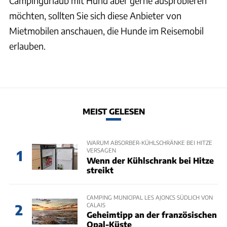
Campingurlaub mit Hund aber gerne ausprobieren
möchten, sollten Sie sich diese Anbieter von
Mietmobilen anschauen, die Hunde im Reisemobil
erlauben.
MEIST GELESEN
WARUM ABSORBER-KÜHLSCHRÄNKE BEI HITZE
VERSAGEN
1
Wenn der Kühlschrank bei Hitze
streikt
CAMPING MUNICIPAL LES AJONCS SÜDLICH VON
CALAIS
2
Geheimtipp an der französischen
Opal-Küste