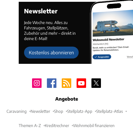
Newsletter
Jede Woche neu. Alles zu
Fahrzeugen, Stellplätzen,
Zubehör und mehr – direkt in
deine E-Mail!
Kostenlos abonnieren
Angebote
Caravaning
Newsletter
Shop
Stellplatz-App
Stellplatz-Atlas
Themen A-Z
Kreditrechner
Wohnmobil finanzieren