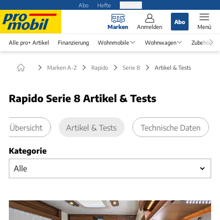
Abo
Hefte
Produkte
Abo
Marken
Anmelden
Menü
Alle pro+ Artikel
Finanzierung
Wohnmobile
Wohnwagen
Zubehör
Marken A-Z
Rapido
Serie 8
Artikel & Tests
Rapido Serie 8 Artikel & Tests
Übersicht
Artikel & Tests
Technische Daten
Kategorie