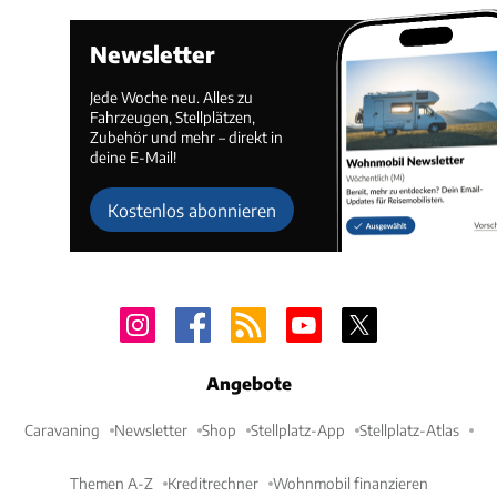
Newsletter
Jede Woche neu. Alles zu
Fahrzeugen, Stellplätzen,
Zubehör und mehr – direkt in
deine E-Mail!
Kostenlos abonnieren
Angebote
Caravaning
Newsletter
Shop
Stellplatz-App
Stellplatz-Atlas
Themen A-Z
Kreditrechner
Wohnmobil finanzieren