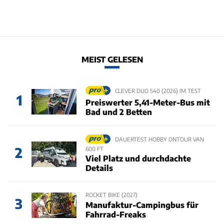
MEIST GELESEN
CLEVER DUO 540 (2026) IM TEST
1
Preiswerter 5,41-Meter-Bus mit
Bad und 2 Betten
DAUERTEST HOBBY ONTOUR VAN
2
600 FT
Viel Platz und durchdachte
Details
ROCKET BIKE (2027)
3
Manufaktur-Campingbus für
Fahrrad-Freaks