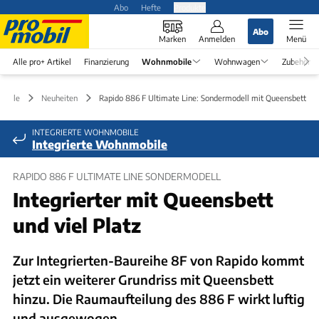
Abo
Hefte
Produkte
Abo
Marken
Anmelden
Menü
Alle pro+ Artikel
Finanzierung
Wohnmobile
Wohnwagen
Zubehör
obile
Neuheiten
Rapido 886 F Ultimate Line: Sondermodell mit Queensbett
INTEGRIERTE WOHNMOBILE
Integrierte Wohnmobile
RAPIDO 886 F ULTIMATE LINE SONDERMODELL
Integrierter mit Queensbett
und viel Platz
Zur Integrierten-Baureihe 8F von Rapido kommt
jetzt ein weiterer Grundriss mit Queensbett
hinzu. Die Raumaufteilung des 886 F wirkt luftig
und ausgewogen.