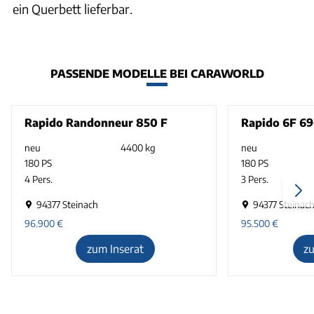
ein Querbett lieferbar.
PASSENDE MODELLE BEI CARAWORLD
Rapido Randonneur 850 F
Rapido 6F 6
neu
4400 kg
neu
180 PS
180 PS
4 Pers.
3 Pers.
94377 Steinach
94377 Steinac
96.900
€
95.500
€
zum Inserat
z